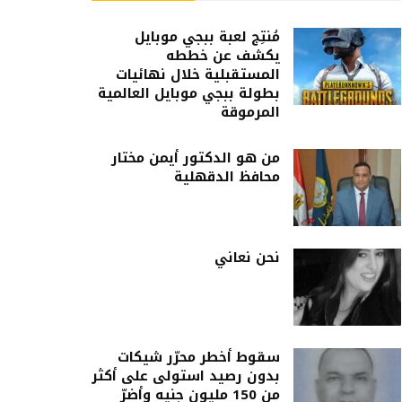
مُنتِج لعبة ببجي موبايل
يكشف عن خططه
المستقبلية خلال نهائيات
بطولة ببجي موبايل العالمية
المرموقة
من هو الدكتور أيمن مختار
محافظ الدقهلية
نحن نعاني
سقوط أخطر محرّر شيكات
بدون رصيد استولى على أكثر
من 150 مليون جنيه وأضرّ