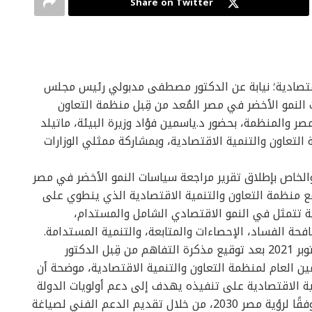
Share on Twitter
اقتصادية؛ نيابة عن الدكتور مصطفى مدبولي رئيس مجلس
 النمو الأخضر في مصر المُعد من قِبل منظمة التعاون
مصر والمنظمة، بحضور د.ياسمين فؤاد وزيرة البيئة، ماتيلد
التعاون والتنمية الاقتصادية، وبمشاركة ممثلي الوزارات
الخاص بإطلاق تقرير مراجعة سياسات النمو الأخضر في مصر
مع منظمة التعاون والتنمية الاقتصادية الذي ينطوي على
ية تتمثل في النمو الاقتصادي الشامل والمستدام،
افحة الفساد، الإحصاءات والمتابعة، والتنمية المستدامة.
وأشارت السعيد إلى إطلاق البرنامج القُطري في أكتوبر 2021 بعد توقيع مذكرة التفاهم من قِبل الدكتور
ن العام لمنظمة التعاون والتنمية الاقتصادية، موضحة أن
ية الاقتصادية على تنفيذه يهدف إلى دعم أولويات الدولة
المصرية في تحقيق التنمية الشاملة والمستدامة وفقًا لرؤية مصر 2030، من خلال تقديم الدعم الفني لصياغة