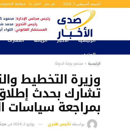
من نحن
اتصل بنا
سياسة الخصوصية
الجمعة, أغسطس 7, 2026
رئيس مجلس الإدارة:
محمود كم
رئيس التحرير:
محمد شا
المستشار القانوني:
اللواء أ
الرئيسية
الأخبار
الرياضة
العقارات
المزيد
الرئيسية
مجتمع بوابة الدولة
وزيرة التخطيط والت
تشارك بحدث إطلاق 
بمراجعة سياسات ال
نانيس هنري
يوليو 2, 2024
مجتم
بواسطة
في