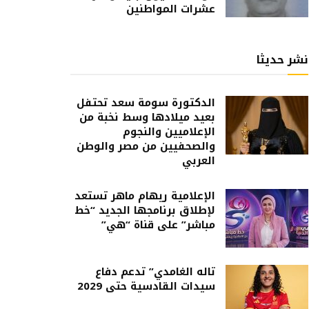
عشرات المواطنين
نشر حديثا
الدكتورة سومة سعد تحتفل
بعيد ميلادها وسط نخبة من
الإعلاميين والنجوم
والصحفيين من مصر والوطن
العربي
الإعلامية ريهام ماهر تستعد
لإطلاق برنامجها الجديد “خط
مباشر” على قناة “هي”
تاله الغامدي” تدعم دفاع
سيدات القادسية حتى 2029