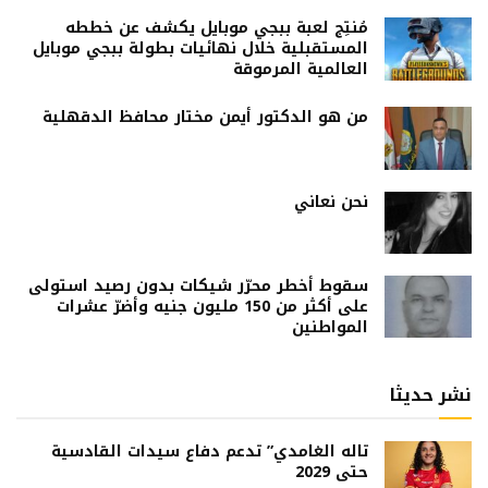
مُنتِج لعبة ببجي موبايل يكشف عن خططه
المستقبلية خلال نهائيات بطولة ببجي موبايل
العالمية المرموقة
من هو الدكتور أيمن مختار محافظ الدقهلية
نحن نعاني
سقوط أخطر محرّر شيكات بدون رصيد استولى
على أكثر من 150 مليون جنيه وأضرّ عشرات
المواطنين
نشر حديثا
تاله الغامدي” تدعم دفاع سيدات القادسية
حتى 2029