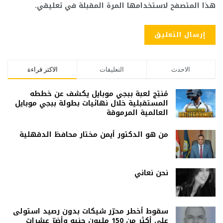
هذا المتصفح لاستخدامها المرة المقبلة في تعليقي.
الاحدث
التعليقات
الاكثر قراءة
مُنتِج لعبة ببجي موبايل يكشف عن خططه
المستقبلية خلال نهائيات بطولة ببجي موبايل
العالمية المرموقة
من هو الدكتور أيمن مختار محافظ الدقهلية
نحن نعاني
سقوط أخطر محرّر شيكات بدون رصيد استولى
على أكثر من 150 مليون جنيه وأضرّ عشرات