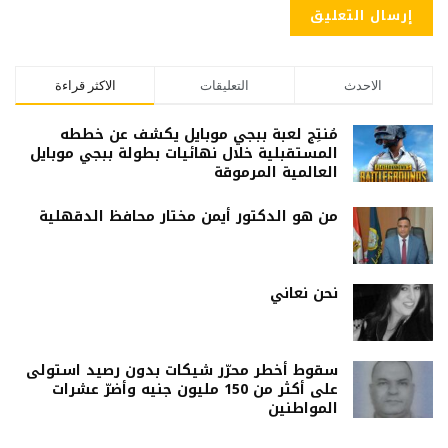
الاحدث
التعليقات
الاكثر قراءة
مُنتِج لعبة ببجي موبايل يكشف عن خططه
المستقبلية خلال نهائيات بطولة ببجي موبايل
العالمية المرموقة
من هو الدكتور أيمن مختار محافظ الدقهلية
نحن نعاني
سقوط أخطر محرّر شيكات بدون رصيد استولى
على أكثر من 150 مليون جنيه وأضرّ عشرات
المواطنين