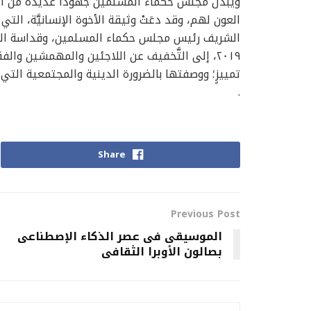
ويبذل مجلس حكماء المسلمين جهودًا عديدة من أجل 
العون لهم، وقد دعَتْ وثيقة الأخوة الإنسانيَّة، التي 
الشريف رئيس مجلس حكماء المسلمين، وقداسة البابا
٢٠١٩، إلى التَّخفيف عن اللاجئين والمهمشين وال
تمييزٍ؛ ووصفتها بالضرورة الدينية والمجتمعية الت
.
Share
Previous Post
الموسيقى فى عصر الذكاء الإصطناعى
بصالون الأوبرا الثقافى