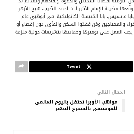
التوعية بقضايا اللاجئين والدعوة لإنقاذهم وتقديم يد
وقَّعها فضيلة الإمام الأكبر أ. د. أحمد الطَّيب، شيخ الأزهر
 فرنسيس، بابا الكنيسة الكاثوليكية، في أبوظبي عام
فقراء والمحتاجين ومَن فقدُوا السكن والمأوى دون إقصاءٍ أو
ي يجب العمل على توفيرها وحمايتها بتشريعات دولية ملزمة
Tweet
المقال التالي
مواهب الأوبرا تحتفل باليوم العالمى
للموسيقى بالمسرح الصغير