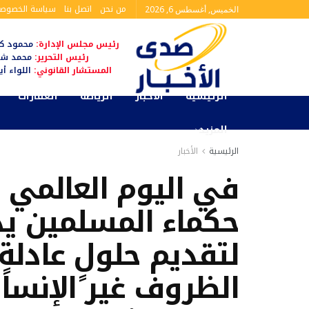
من نحن
اتصل بنا
سياسة الخصوصي
الخميس, أغسطس 6, 2026
رئيس مجلس الإدارة:
محمود كم
رئيس التحرير:
محمد شا
المستشار القانوني:
اللواء أ
الرئيسية
الأخبار
الرياضة
العقارات
المزيد
الرئيسية
الأخبار
في اليوم العالمي لل
حكماء المسلمين يد
لتقديم حلولٍ عادلة
الظروف غير الإنسان