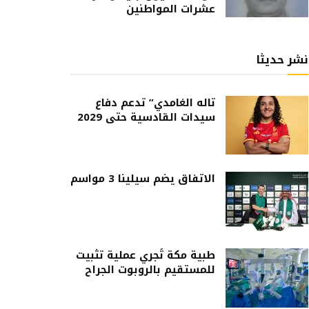
عشرات المواطنين
نشر حديثا
تاله الغامدي” تدعم دفاع
سيدات القادسية حتى 2029
الاتفاق يضم سيلينا 3 مواسم
طبية مكة تُجري عملية تثبيت
للمستقيم بالروبوت الجراح