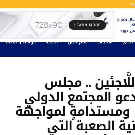
ة
ال رضوان
كر
يمن عبود
الرأي
الأحداث
عالم الفن
الصحة
حوادث و قضايا
َّاجئين .. مجلس
عو المجتمع الدولي
ٍ ومستدامةٍ لمواجهة
ية الصعبة التي