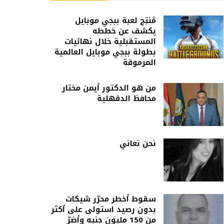
مُنتِج لعبة ببجي موبايل
يكشف عن خططه
المستقبلية خلال نهائيات
بطولة ببجي موبايل العالمية
المرموقة
من هو الدكتور أيمن مختار
محافظ الدقهلية
نحن نعاني
سقوط أخطر محرّر شيكات
بدون رصيد استولى على أكثر
من 150 مليون جنيه وأضرّ