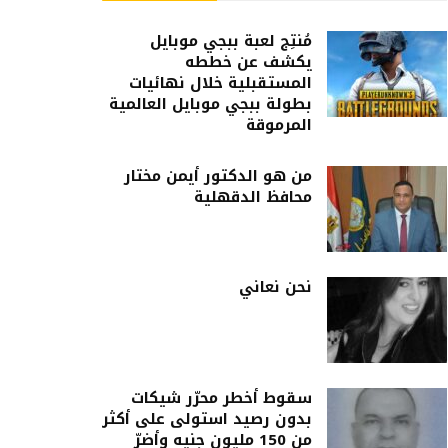
مُنتِج لعبة ببجي موبايل
يكشف عن خططه
المستقبلية خلال نهائيات
بطولة ببجي موبايل العالمية
المرموقة
من هو الدكتور أيمن مختار
محافظ الدقهلية
نحن نعاني
سقوط أخطر محرّر شيكات
بدون رصيد استولى على أكثر
من 150 مليون جنيه وأضرّ