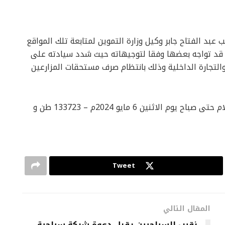
بد الفتاح جابر وكيل وزارة التموين لمتابعة تلك المواقع
 قد تواجه بعضها وفقا لتوجيهاته حيث شدد سيادته على
والتجارة الداخلية وذلك بانتظام صرف مستحقات المزارعين
وقد بلغ اجمالى المورد منذ بداية فتح مواقع الاستلام حتى صباح يوم الاثنين 6 مايو 2024م – 133723 طن و
Tweet
المقال التالي
نقيب السياحيين يقبل دعوة شركة سياحية