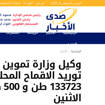
من نحن
اتصل بنا
سياسة الخصوصية
السبت, أغسطس 8, 2026
رئيس مجلس الإدارة:
محمود كم
رئيس التحرير:
محمد شا
المستشار القانوني:
اللواء أ
الرئيسية
الأخبار
الرياضة
العقارات
المزيد
الرئيسية
الأخبار
وكيل وزارة تموين ك
توريد الاقماح المحل
23
الاثنين