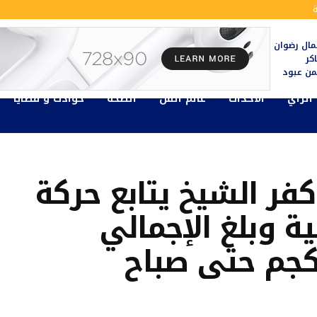
ال رضوان
كر
يمن عبود
الرأي
الأحداث
عالم الفن
الصحة
حوادث و قضايا
فر الشيخ يتابع حركة
ية وبلغ الإجمالي
1337 طن و 500 كجم حتى صباح