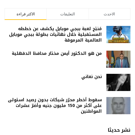
الاحدث
التعليقات
الاكثر قراءة
مُنتِج لعبة ببجي موبايل يكشف عن خططه
المستقبلية خلال نهائيات بطولة ببجي موبايل
العالمية المرموقة
من هو الدكتور أيمن مختار محافظ الدقهلية
نحن نعاني
سقوط أخطر محرّر شيكات بدون رصيد استولى
على أكثر من 150 مليون جنيه وأضرّ عشرات
المواطنين
نشر حديثا