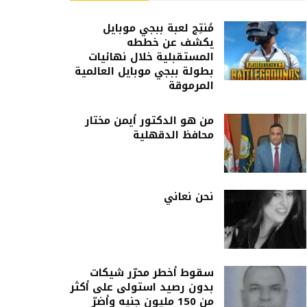
مُنتِج لعبة ببجي موبايل
يكشف عن خططه
المستقبلية خلال نهائيات
بطولة ببجي موبايل العالمية
المرموقة
من هو الدكتور أيمن مختار
محافظ الدقهلية
نحن نعاني
سقوط أخطر محرّر شيكات
بدون رصيد استولى على أكثر
من 150 مليون جنيه وأضرّ