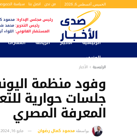
من نحن
اتصل بنا
سياسة الخصوصي
الخميس, أغسطس 6, 2026
رئيس مجلس الإدارة:
محمود كم
رئيس التحرير:
محمد شا
المستشار القانوني:
اللواء أ
الرئيسية
الأخبار
الرياضة
العقارات
المزيد
الرئيسية
الأخبار
وفود منظمة اليو
جلسات حوارية للتع
المعرفة المصري
محمود كمال رضوان
مايو 16, 2024
بواسطة