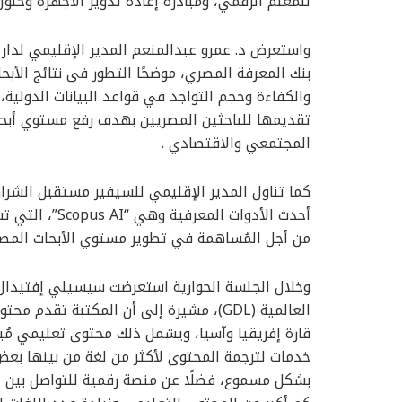
للمعلم الرقمي، ومبادرة إعادة تدوير الأجهزة وحلول 
واستعرض د. عمرو عبدالمنعم المدير الإقليمي لدار ن
بنك المعرفة المصري، موضحًا التطور فى نتائج الأبح
والكفاءة وحجم التواجد في قواعد البيانات الدولية،
تقديمها للباحثين المصريين بهدف رفع مستوي أبحا
المجتمعي والاقتصادي .
كما تناول المدير الإقليمي للسيفير مستقبل الشرا
أحدث الأدوات ا
من أجل المُساهمة في تطوير مستوي الأبحاث المصرية
العالمية (GDL)، مشيرة إلى أن المكتبة ت
قارة إفريقيا وآسيا، ويشمل ذلك محتوى تعليمي مُبس
خدمات لترجمة المحتوى لأكثر من لغة من بينها بعض
بشكل مسموع، فضلًا عن منصة رقمية للتواصل بين ا