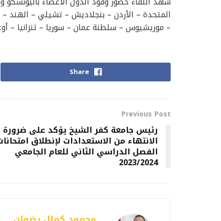
شهد اللقاء حضور وفود الدول الأعضاء باليونسكو وهي
المتحدة – الأردن – بنجلاديش – تشيلي – الهند – إندو
– موريشيوس – سلطنة عمان – سوريا – تنزانيا – أوغن
Share
Previous Post
رئيس جامعة كفر الشيخ يؤكد على ضرورة
الانتهاء من الاستعدادات لإنطلاق امتحانات
الفصل الدراسي الثاني للعام الجامعي
2023/2024
محمود كمال رضوان