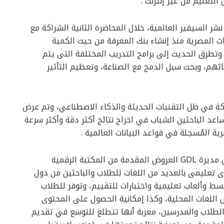
التعليم من غير إنترنت .
شر السيفير العالمية، خلال المحاضرة الثانية الشراكة مع
اث المصرية منذ إنشاء بنك المعرفة من حيث الكمية
 وتطرق الحديث إلى برامج التدريب المختلفة التى يتم
ثهم، وبحث سبل الدمج مع الصناعة، وتعظيم التأثير
كة في ظل التقنيات الحديثة والذكاء الاصطناعي، وتم عرض
لمعرفية وهي “Scopus AI”، التي تساعد الباحثين الشباب في اخراج نتائج أكثر دقة وأكثر سرعة
 المُسجلة في قواعد البيانات العالمية .
وخلال الجلسة الحوارية استعرضت سيسيلي إفتيدال مديرة GDL العروض المقدمة من المكتبة الرقمية
قدم محتوى تعليمى بالعديد من اللغات للطلاب والباحثين من دول
ط وألعاب تعليمية واختبارات للتقييم، وتوفر للطلاب
 اللغات المحلية، وكذا إمكانية الحصول على المحتوى
لطلاب والمدرسين، معربة أنها تتطلع للتوسع في تقديم