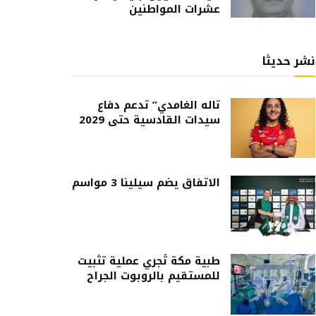
عشرات المواطنين
نشر حديثا
تاله الغامدي” تدعم دفاع
سيدات القادسية حتى 2029
الاتفاق يضم سيلينا 3 مواسم
طبية مكة تُجري عملية تثبيت
للمستقيم بالروبوت الجراح