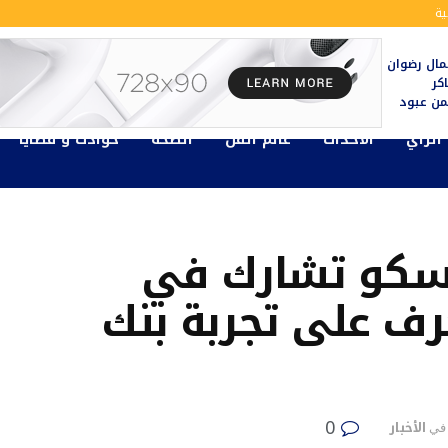
ة
ال رضوان
كر
يمن عبود
الرأي
الأحداث
عالم الفن
الصحة
حوادث و قضايا
نسكو تشارك في
رف على تجربة بنك
0
الأخبار
في