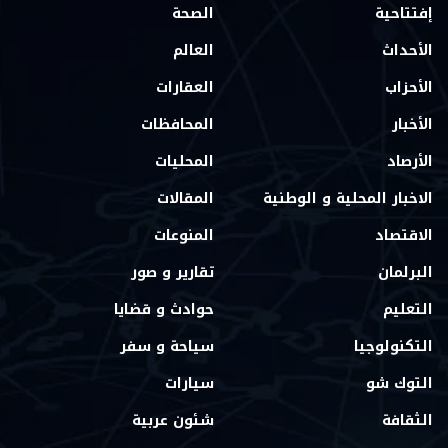
إفتتاحية
الصحة
الأحداث
العالم
الأحزاب
العقارات
الأخبار
المحافظات
الأرصاد
المحليات
الاخبار المحلية و الوطنية
المقالات
الاقتصاد
المنوعات
البرلمان
تقارير و صور
التعليم
حوادث و قضايا
التكنولوجيا
سياحة و سفر
التوك شو
سيارات
الثقافة
شئون عربية