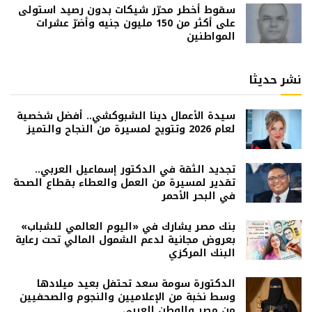
سقوط أخطر محرّر شيكات بدون رصيد استولى
على أكثر من 150 مليون جنيه وأضرّ عشرات
المواطنين
نشر حديثا
سيدة الأعمال دينا الشبوكشي.. أفضل شخصية
لعام 2026 وتتويج لمسيرة من النجاح والتميز
تجديد الثقة في الدكتور إسماعيل العربي..
تقدير لمسيرة من العمل والعطاء بقطاع الصحة
في البحر الأحمر
بنك مصر يشارك في «اليوم العالمي للشباب»
بعروض مجانية لدعم الشمول المالي تحت رعاية
البنك المركزي
الدكتورة سومة سعد تحتفل بعيد ميلادها
وسط نخبة من الإعلاميين والنجوم والصحفيين
من مصر والوطن العربي