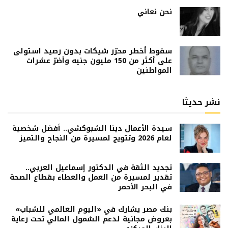
نحن نعاني
سقوط أخطر محرّر شيكات بدون رصيد استولى
على أكثر من 150 مليون جنيه وأضرّ عشرات
المواطنين
نشر حديثا
سيدة الأعمال دينا الشبوكشي.. أفضل شخصية
لعام 2026 وتتويج لمسيرة من النجاح والتميز
تجديد الثقة في الدكتور إسماعيل العربي..
تقدير لمسيرة من العمل والعطاء بقطاع الصحة
في البحر الأحمر
بنك مصر يشارك في «اليوم العالمي للشباب»
بعروض مجانية لدعم الشمول المالي تحت رعاية