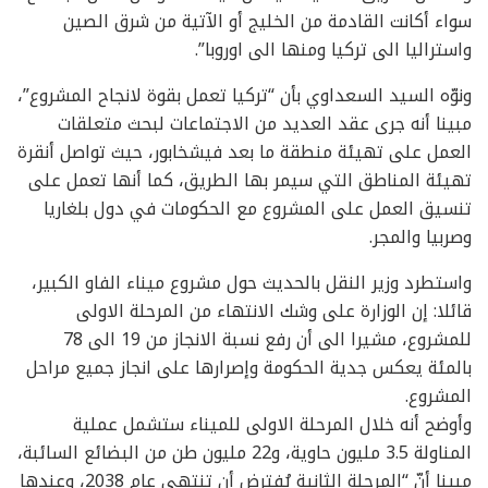
سواء أكانت القادمة من الخليج أو الآتية من شرق الصين
واستراليا الى تركيا ومنها الى اوروبا”.
ونوّه السيد السعداوي بأن “تركيا تعمل بقوة لانجاح المشروع”،
مبينا أنه جرى عقد العديد من الاجتماعات لبحث متعلقات
العمل على تهيئة منطقة ما بعد فيشخابور، حيث تواصل أنقرة
تهيئة المناطق التي سيمر بها الطريق، كما أنها تعمل على
تنسيق العمل على المشروع مع الحكومات في دول بلغاريا
وصربيا والمجر.
واستطرد وزير النقل بالحديث حول مشروع ميناء الفاو الكبير،
قائلا: إن الوزارة على وشك الانتهاء من المرحلة الاولى
للمشروع، مشيرا الى أن رفع نسبة الانجاز من 19 الى 78
بالمئة يعكس جدية الحكومة وإصرارها على انجاز جميع مراحل
المشروع.
وأوضح أنه خلال المرحلة الاولى للميناء ستشمل عملية
المناولة 3.5 مليون حاوية، و22 مليون طن من البضائع السائبة،
مبينا أنّ “المرحلة الثانية يُفترض أن تنتهي عام 2038، وعندها