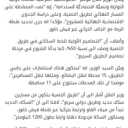
مُتوازنة وتنميَّة اقتصاديَّة مُستدامة”، إنه “تمت المصادقة على
المسار النهائي لطريق التنمية، وعلى دراسة الجدوى
الاقتصادية النهائية للمشروع”، مؤكدا انه جرى تحديد نقطة
الربط مع الجانب التركي غبر فيش خابور.
وأضاف، أن “التصاميم الأولية للخط السككي في طريق
التنمية وصلت الى نسبة 50%، كما بدأنا الشروع في مرحلة
تصاميم الطريق السريع”.
وبيّن السيد الوزير، انه “ستكون هناك استثمارات على جانبي
الطريق، 15 محطة لنقل البضائع، ومثلها لنقل المسافرين”،
موضحا ان تلك المحطات ستتوزع على 11 محافظة.
وزير النقل أشار الى أن “طريق التنمية يتكون من مسارين:
سكك حديد وطريق دولي سريع”، لافتا الى ان “السكك الحديد
تبدأ من ميناء الفاو وترتبط بتركيا عبر نقطة فيش خابور،
وستكون السكة مزدوجة ذهابا وايابا بطول 1200 كيلومتر”.