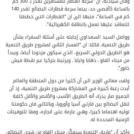
وقال سيادته، ان “سرعة القطار للمسافرين تقدر بـ 300 كم
بالساعة كأقصى حد، بينما سرعة قطارات البضائع تقدر 140
كم في الساعة”، منبها الى ان “القطارات التي خططنا
للتعاقد عليها تعمل بالطاقة الكهربائية”.
وواصل السيد السعداوي إجابته على أسئلة السفراء بشأن
طريق التنمية، قائلا: ان “المسار الثاني لمشروع طريق التنمية
هو الطريق الدولي السريع، الذي سيكون مزدوجا أيضا، ويبدأ
من ميناء الفاو ـ ذهابا وايابا ـ ويرتبط بتركيا عبر نقطة فيش
خابور”.
ولفت معالي الوزير الى أن كثيرا من دول المنطقة والعالم
أبدت رغبة كبيرة في المشاركة بمشروع طريق التنمية، إذ أن
الجميع صار يدرك أنه الطريق الأنسب والأقصر والأقل كلفة
لنقل البضائع بين قارتي آسيا وأوروبا، وبالتالي فان حكومتنا
توليه اهتماما كبيرا، وهي عازمة على انجازه، وفقا للتوقيتات
الزمنية المحددة له.
وأكد أن “طريق التنمية سيمكّن ميناء الفاو من شحن البضائع،