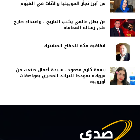
من أبرز تجار الموبيليا والأثاث في الفيوم
عن بطل عالمي يكتب التاريخ… واعتداء صارخ
على رسالة المحاماة
اتفاقية مكة للدفاع المشترك
بسمة كارم محمود.. سيدة أعمال صنعت من
«روك» نموذجا للبراند المصري بمواصفات
أوروبية