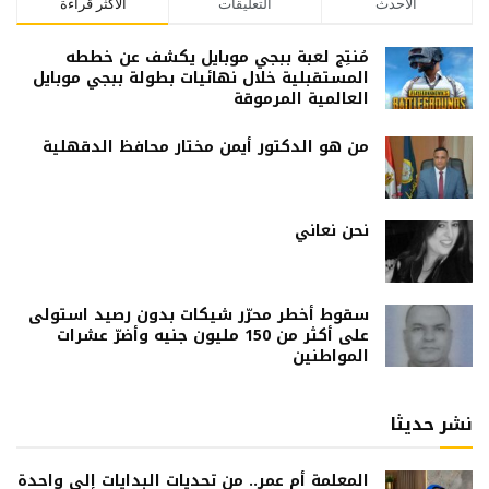
الاحدث
التعليقات
الاكثر قراءة
مُنتِج لعبة ببجي موبايل يكشف عن خططه
المستقبلية خلال نهائيات بطولة ببجي موبايل
العالمية المرموقة
من هو الدكتور أيمن مختار محافظ الدقهلية
نحن نعاني
سقوط أخطر محرّر شيكات بدون رصيد استولى
على أكثر من 150 مليون جنيه وأضرّ عشرات
المواطنين
نشر حديثا
المعلمة أم عمر.. من تحديات البدايات إلى واحدة