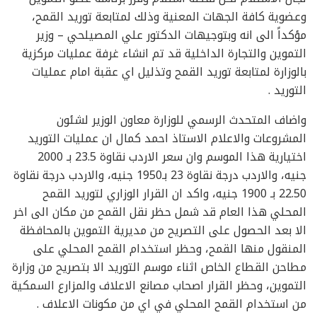
وعضوية كافة الجهات المعنية وذلك لمتابعة توريد القمح،
مؤكداً الى انه وبتوجيهات الدكتور علي المصيلحي – وزير
التموين والتجارة الداخلية قد تم انشاء غرفة عمليات مركزية
بالوزارة لمتابعة توريد القمح وتذليل اي عقبة امام عمليات
التوريد .
واضاف المتحدث الرسمي للوزارة معاون الوزير لشئون
المشروعات والاعلام الاستاذ احمد كمال ان عمليات التوريد
اختيارية هذا الموسم وان سعر الاردب نقاوة 23.5 بـ 2000
جنيه، والاردب درجة نقاوة 23 بـ1950 جنيه، والاردب درجة نقاوة
22.50 بـ 1900 جنيه، واكد ان القرار الوزاري لتوريد القمح
المحلي هذا العام قد شمل حظر نقل القمح من مكان الى اخر
الا بعد الحصول على التصريح من مديرية التموين بالمحافظة
المنقول منها القمح، وحظر استخدام القمح المحلي على
مطاحن القطاع الخاص اثناء موسم التوريد الا بتصريح من وزارة
التموين، وحظر القرار اصحاب مصانع الاعلاف والمزارع السمكية
من استخدام القمح المحلي في اي من مكونات الاعلاف .