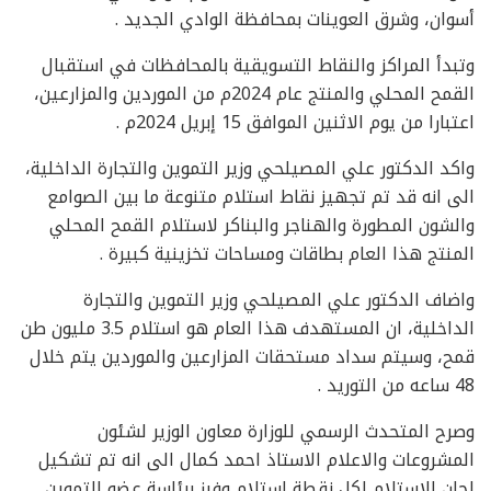
أسوان، وشرق العوينات بمحافظة الوادي الجديد .
وتبدأ المراكز والنقاط التسويقية بالمحافظات في استقبال
القمح المحلي والمنتج عام 2024م من الموردين والمزارعين،
اعتبارا من يوم الاثنين الموافق 15 إبريل 2024م .
واكد الدكتور علي المصيلحي وزير التموين والتجارة الداخلية،
الى انه قد تم تجهيز نقاط استلام متنوعة ما بين الصوامع
والشون المطورة والهناجر والبناكر لاستلام القمح المحلي
المنتج هذا العام بطاقات ومساحات تخزينية كبيرة .
واضاف الدكتور علي المصيلحي وزير التموين والتجارة
الداخلية، ان المستهدف هذا العام هو استلام 3.5 مليون طن
قمح، وسيتم سداد مستحقات المزارعين والموردين يتم خلال
48 ساعه من التوريد .
وصرح المتحدث الرسمي للوزارة معاون الوزير لشئون
المشروعات والاعلام الاستاذ احمد كمال الى انه تم تشكيل
لجان الاستلام لكل نقطة استلام وفرز برئاسة عضو التموين