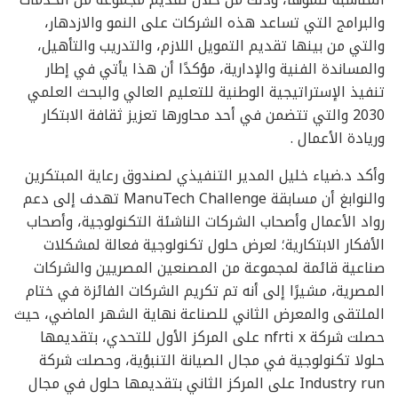
والبرامج التي تساعد هذه الشركات على النمو والازدهار،
والتي من بينها تقديم التمويل اللازم، والتدريب والتأهيل،
والمساندة الفنية والإدارية، مؤكدًا أن هذا يأتي في إطار
تنفيذ الإستراتيجية الوطنية للتعليم العالي والبحث العلمي
2030 والتي تتضمن في أحد محاورها تعزيز ثقافة الابتكار
وريادة الأعمال .
وأكد د.ضياء خليل المدير التنفيذي لصندوق رعاية المبتكرين
والنوابغ أن مسابقة ManuTech Challenge تهدف إلى دعم
رواد الأعمال وأصحاب الشركات الناشئة التكنولوجية، وأصحاب
الأفكار الابتكارية؛ لعرض حلول تكنولوجية فعالة لمشكلات
صناعية قائمة لمجموعة من المصنعين المصريين والشركات
المصرية، مشيرًا إلى أنه تم تكريم الشركات الفائزة في ختام
الملتقى والمعرض الثاني للصناعة نهاية الشهر الماضي، حيث
حصلت شركة nfrti x على المركز الأول للتحدي، بتقديمها
حلولا تكنولوجية في مجال الصيانة التنبؤية، وحصلت شركة
Industry run على المركز الثاني بتقديمها حلول في مجال