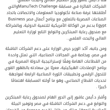
الشركات الفائزة في مسابقة ManuTech Challengeوالتي
أطلقتها غرفة صناعة تكنولوجيا المعلومات والاتصالات باتحاد
الصناعات المصرية بالتعاون مع برنامج أعمال مصر Business
Egypt بدعم من الوكالة الأمريكية للتنمية الدولية، وبالشراكة
مع صندوق رعاية المبتكرين والنوابغ التابع لوزارة التعليم
العالي والبحث العلمي .
ومن جانبه، أكد الوزير حرص الوزارة على دعم الشركات الناشئة
في مصر، وبخاصة في المجالات الصناعية، التي تمثل واحدة
من القطاعات الهامة وفقًا لإستراتيجية الدولة المصرية في
برنامج الإصلاحات الهيكيلية، معربًا عن سعادته بالظهور القوي
للتحول الرقمي وتطبيقات الثورة الصناعية الرابعة لمواجهة
تحديات القطاع الصناعي، وهو ما أولته المسابقة اهتمامًا
كبيرًا .
وأشار د.أيمن عاشور إلى الدور الهام لصندوق رعاية المبتكرين
والنوابغ في دعم الشركات الناشئة في مصر وتوفير البيئة
المناسبة لنموها، وذلك من خلال تقديم مجموعة من الخدمات