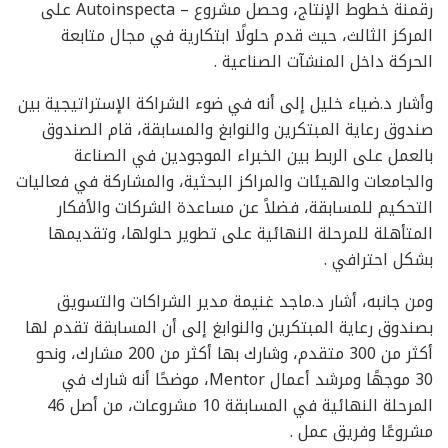
رقمنة خطوط الإنتاج، وحصل مشروع – Autoinspecta على
المركز الثالث، حيث قدم حلولًا ابتكارية في مجال متابعة
الحركة داخل المنشآت الصناعية .
وأشار د.ضياء خليل إلى أنه في ضوء الشراكة الإستراتيجية بين
صندوق رعاية المبتكرين والنوابغ والمسابقة، قام الصندوق
بالعمل على الربط بين الخبراء الموجودين في الصناعة
والجامعات والهيئات والمراكز البحثية، والمشاركة في فعاليات
التحكيم للمسابقة، فضلاً عن مساعدة الشركات والأفكار
المتأهلة للمرحلة النهائية على تطوير حلولها، وتقديمها
بشكل احترافي .
ومن جانبه، أشار د.ماجد غنيمة مدير الشراكات والتسويق
بصندوق رعاية المبتكرين والنوابغ إلى أن المسابقة تقدم لها
أكثر من 300 متقدم، وشارك بها أكثر من 200 مشارك، ونحو
30 موجهًا ومرشد أعمال Mentor، موضحًا أنه شارك في
المرحلة النهائية في المسابقة 10 مشروعات، من أصل 46
مشروعًا وفريق عمل .