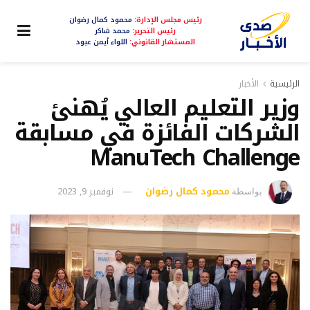
رئيس مجلس الإدارة:
محمود كمال رضوان
رئيس التحرير:
محمد شاكر
المستشار القانوني:
اللواء أيمن عبود
الرئيسية
الأخبار
وزير التعليم العالي يُهنئ
الشركات الفائزة في مسابقة
ManuTech Challenge
محمود كمال رضوان
نوفمبر 9, 2023
بواسطة