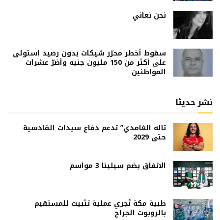
نحن نعاني
سقوط أخطر محرّر شيكات بدون رصيد استولى
على أكثر من 150 مليون جنيه وأضرّ عشرات
المواطنين
نشر حديثا
تاله الغامدي” تدعم دفاع سيدات القادسية
حتى 2029
الاتفاق يضم سيلينا 3 مواسم
طبية مكة تُجري عملية تثبيت للمستقيم
بالروبوت الجراح