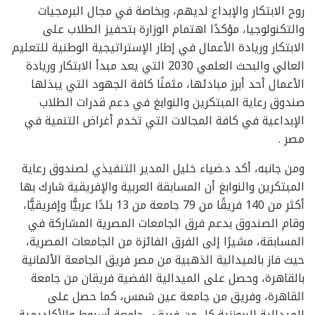
روح الابتكار والإبداع لديهم، وبخاصة في مجال البرمجيات
والتكنولوجيا، مؤكدًا اهتمام الوزارة بتحفيز الطلاب على
الابتكار وريادة الأعمال في إطار الإستراتيجية الوطنية للتعليم
العالي والبحث العلمي 2030 التي يعد مبدأ الابتكار وريادة
الأعمال أحد أبرز مبادئها، مثمنًا كافة الجهود التي يبذلها
صندوق رعاية المبتكرين والنوابغ في دعم قدرات الطلاب
الإبداعية في كافة المجالات التي تخدم أغراض التنمية في
مصر .
ومن جانبه، أكد د.ضياء خليل المدير التنفيذي لصندوق رعاية
المبتكرين والنوابغ أن المسابقة العربية والإفريقية شارك بها
أكثر من 140 فريقًا من 79 جامعة من 13 بلدًا عربيًّا وإفريقيًّا،
وقام الصندوق بدعم فرق الجامعات المصرية المشاركة في
المسابقة، مشيرًا إلى الفرق الفائزة من الجامعات المصرية،
حيث فاز بالميدالية الذهبية من مصر فريق الجامعة الألمانية
بالقاهرة، وحصل على الميدالية الفضية فريقان من جامعة
القاهرة، وفريق من جامعة عين شمس، كما حصل على
الميدالية البرونزية كل من فريقي جامعة أسيوط والأكاديمية