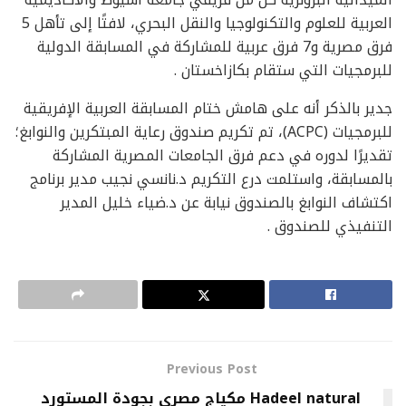
العربية للعلوم والتكنولوجيا والنقل البحري، لافتًا إلى تأهل 5
فرق مصرية و7 فرق عربية للمشاركة في المسابقة الدولية
للبرمجيات التي ستقام بكازاخستان .
جدير بالذكر أنه على هامش ختام المسابقة العربية الإفريقية
للبرمجيات (ACPC)، تم تكريم صندوق رعاية المبتكرين والنوابغ؛
تقديرًا لدوره في دعم فرق الجامعات المصرية المشاركة
بالمسابقة، واستلمت درع التكريم د.نانسي نجيب مدير برنامج
اكتشاف النوابغ بالصندوق نيابة عن د.ضياء خليل المدير
التنفيذي للصندوق .
Previous Post
Hadeel natural مكياج مصري بجودة المستورد