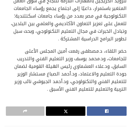
لتزويد الخريجين بالمهارات اللازمة للنجاح في سوق العمل
المتغير باستمرار، داعيًا إلى اجتماع يجمع رؤساء الجامعات
التكنولوجية في مصر بعدد من رؤساء جامعات اسكتلندية؛
للعمل على تعزيز التعاون الأكاديمي والعلمي بين البلدين،
وتبادل الخبرات في مجال التعليم التكنولوجي، وبحث سبل
تطوير البرامج الدراسية المشتركة .
حضر اللقاء، د.مصطفى رفعت أمين المجلس الأعلى
للجامعات، ود.محمد يوسف وزير التعليم الفني والتدريب
السابق، ود.علاء العشماوي رئيس الهيئة القومية لضمان
جودة التعليم والاعتماد، ود.أحمد الصباغ مستشار الوزير
للتعليم الفني والتكنولوجي، ود.أحمد الجيوشي نائب وزير
التربية والتعليم للتعليم الفني الأسبق .