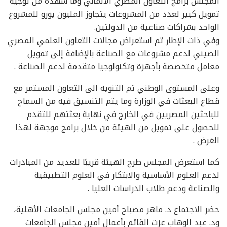
المجلس برامج التعاون المصري الألماني وما شهده من توجيه
تمويل كبير لعدد من المشروعات يتجاوز المليون يورو للمشروع
الواحد بشراكات صناعية من الدولتين.
وفي ذات الإطار تم استعراض مجالات التعاون العلمي المصري
الصيني لدعم مشروعات مع الصناعة بالإضافة إلى تمويل
معامل متخصصة بأجهزة وتكنولوجيا متقدمة لدعم الصناعة .
وعلى المستوى الوطني تم التنويه الى التعاون المستمر مع
قطاع البعثات في الوزارة وما يتم التنسيق فيه من السماح
للباحثين المصريين في الخارج في نهاية بعثتهم للتقدم
للحصول على تمويل من الهيئة من خلال برامج موجهة لهذا
الغرض .
كما استعرض المجلس طرح الهيئة قريبًا للعديد من المبادرات
لدعم العلوم الأساسية والابتكار في العلوم التطبيقية
والصناعة ودعم طلاب الدراسات العليا .
حضر الاجتماع د. ماهر مصباح أمين مجلس الجامعات الأهلية،
ود. عبد الوهاب عزت القائم بأعمال أمين مجلس الجامعات