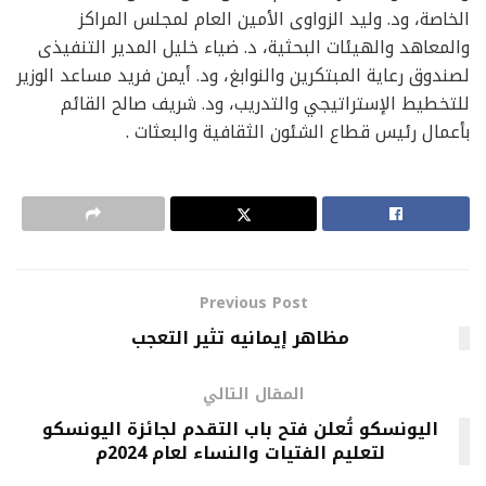
الخاصة، ود. وليد الزواوى الأمين العام لمجلس المراكز
والمعاهد والهيئات البحثية، د. ضياء خليل المدير التنفيذى
لصندوق رعاية المبتكرين والنوابغ، ود. أيمن فريد مساعد الوزير
للتخطيط الإستراتيجي والتدريب، ود. شريف صالح القائم
بأعمال رئيس قطاع الشئون الثقافية والبعثات .
Previous Post
مظاهر إيمانيه تثير التعجب
المقال التالي
اليونسكو تُعلن فتح باب التقدم لجائزة اليونسكو
لتعليم الفتيات والنساء لعام 2024م