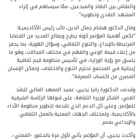
والنقاش بين النقاد والمبدعين، ممّا سيساهم في إثراء
المشهد النقدي وتطويره” .
وقال الدكتور هشام جمال الدين، نائب رئيس الأكاديميـة:
“تكمن أهمية المؤتمر كونه يطرح ويعالج العديد من القضايا
المرتبطة بالإبداع، والتنوع الثقافي، وسؤال الهوية، بما يحفز
من إعلاء قيمة الوعي والفهم في مختلف المجالات، وهو ما
يتسق مع رؤية الوزارة، في تأسيس منظومة قيم ثقافية
إيجابية في المجتمع تحترم التنوع والاختلاف، وتمكن الإنسان
المصري من اكتساب المعرفة” .
وقدمت الدكتورة رانيا يحيى، عميد المعهد العالي للنقد
الفني، الشكر لوزيرة الثقافة، على قبولها الرئاسة الشرفية
للمؤتمر، وعلى كل الدعم الذي تقدمه لتطوير منظومة الأداء
بالأكاديمية، ولمختلف الجهات المعنية بالعمل الثقافي
والإبداعي بمصر .
وأكدت يحيى، أن المؤتمر يأتي لأول مرة بالحضور -الفعلي-،