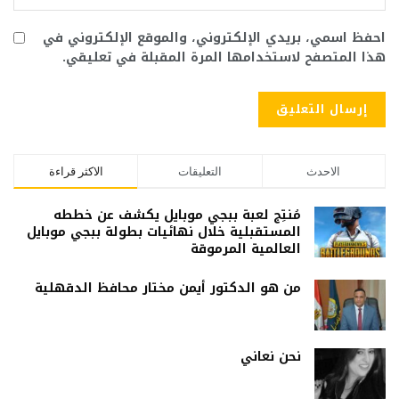
احفظ اسمي، بريدي الإلكتروني، والموقع الإلكتروني في
هذا المتصفح لاستخدامها المرة المقبلة في تعليقي.
الاحدث
التعليقات
الاكثر قراءة
مُنتِج لعبة ببجي موبايل يكشف عن خططه
المستقبلية خلال نهائيات بطولة ببجي موبايل
العالمية المرموقة
من هو الدكتور أيمن مختار محافظ الدقهلية
نحن نعاني