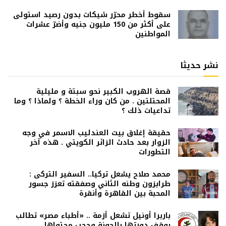
سقوط أخطر محرّر شيكات بدون رصيد استولى
على أكثر من 150 مليون جنيه وأضرّ عشرات
المواطنين
نشر حديثا
قصة الهروب الكبير نحو سبتة و مليلية
المحتلتين . من كان وراء الخطة ؟ ولماذا ؟ وما
تداعيات ذلك ؟
حقيقة إغلاق بيت العندليب الاسمر في وجه
الزوار بعد حادث الزائر الكويتي . هذه آخر
التطورات
محمد صلاح يشعل تركيا.. السفير التركى :
طرابزون وطنه الثاني وصفقته تعزز جسور
المحبة بين القاهرة وأنقرة
باربرا أونيل تشعل أزمة .. «أطباء مصر» تطالب
بوقف دورتها بالجونة وحجب محتواها