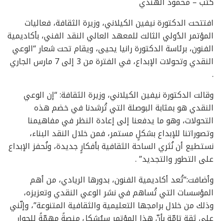
كتب – محمود الهندي
افتتحت الدكتورة نيفين الكيلاني، وزيرة الثقافة، فعاليات
المؤتمر الدُولي الثالث للمعهد العالي النقد الفني، بأكاديمية
الفنون، برئاسة الدكتورة رانيا يحيى، ويقام تحت شعار “الوعي
النقدي وتحولات الإبداع، في الفترة من 3 إلى 7 مارس الجاري
.
وقالت الدكتورة نيفين الكيلاني، وزيرة الثقافة: “إن الوعي
النقدي هو بمثابة البوصلة التي تُرشدنا في خضم هذه
التحولات، وهو ما يدفعنا إلى إعادة النظر في مفاهيمنا
وتصوراتنا للإبداع بشكلٍ مستمر، فمن خلال النقد البناء،
نستطيع أن نُثري الساحة الثقافية بأفكارٍ جديدة، ونُحفز الإبداع
على التطور والتجديد” .
وأضافت:”تُعد أكاديمية الفنون، بدورها الريادي، من أهم
المؤسسات التي تُساهم في نشر الوعي النقدي وتعزيزه،
وذلك من خلال برامجها التعليمية والثقافية المتنوعة”، وإنّني
على ثقةٍ تامّةٍ بأنّ هذا المؤتمر سيُشكل منصةً مهمّةً للحوار