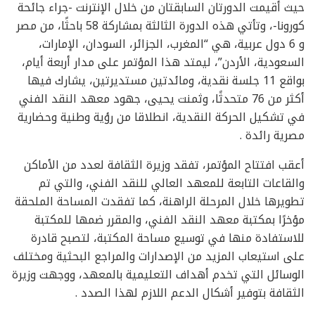
حيث أقيمت الدورتان السابقتان من خلال الإنترنت -جراء جائحة
كورونا-، وتأتي هذه الدورة الثالثة بمشاركة 58 باحثًا، من مصر
و 6 دول عربية، هي “المغرب، الجزائر، السودان، الإمارات،
السعودية، الأردن”، ليمتد هذا المؤتمر على مدار أربعة أيام،
بواقع 11 جلسة نقدية، ومائدتين مستديرتين، يشارك فيها
أكثر من 76 متحدثًا، وثمنت يحيى، جهود معهد النقد الفني
في تشكيل الحركة النقدية، انطلاقا من رؤية وطنية وحضارية
مصرية رائدة .
أعقب افتتاح المؤتمر، تفقد وزيرة الثقافة لعدد من الأماكن
والقاعات التابعة للمعهد العالي للنقد الفني، والتي تم
تطويرها خلال المرحلة الراهنة، كما تفقدت المساحة الملحقة
مؤخرًا بمكتبة معهد النقد الفني، والمقرر ضمها للمكتبة
للاستفادة منها في توسيع مساحة المكتبة، لتصبح قادرة
على استيعاب المزيد من الإصدارات والمراجع البحثية ومختلف
الوسائل التي تخدم أهداف التعليمية بالمعهد، ووجهت وزيرة
الثقافة بتوفير أشكال الدعم اللازم لهذا الصدد .