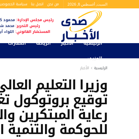
من نحن
اتصل بنا
سياسة الخصوصية
السبت, أغسطس 8, 2026
رئيس مجلس الإدارة:
محمود كم
رئيس التحرير:
محمد شا
المستشار القانوني:
اللواء أ
الرئيسية
الأخبار
الرياضة
العقارات
المزيد
الرئيسية
الأخبار
وزيرا التعليم الع
توقيع بروتوكول ت
رعاية المبتكرين و
للحوكمة والتنمية 