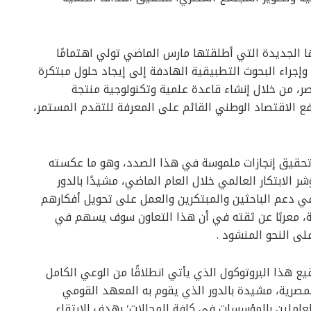
ها الجديدة التي أطلقتها مارس الماضي تولي اهتمامًا
، وإجراء البحوث التطبيقية الهادفة إلى إيجاد حلول مبتكرة
، من خلال إنشاء قاعدة علمية وتكنولوجية منتجة
دفع الاقتصاد الوطني القائم على المعرفة للتقدم المستمر،
 تحقيق إنجازات ملموسة في هذا الصدد، وهو ما عكسته
يث تقدمت مصر 3 مراكز في مؤشر الابتكار العالمي خلال العام الماضي، مشيدًا بالدور
 في دعم الباحثين والمبتكرين والعمل على تحويل أفكارهم
ة، معربًا عن ثقته في أن هذا التعاون سوف يسهم في
ى النحو المنشود .
ع هذا البروتوكول الذي يأتي انطلاقًا من الوعي الكامل
مصرية، مشيدة بالدور الذي يقوم به المعهد القومي
املين بالمؤسسات في كافة المجالات؛ بهدف الارتقاء