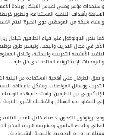
واستحداث مؤشر وطني لقياس الابتكار وريادة الأعم
السابقة بأهداف التنمية المستدامة، وتطوير خريط
وإنشاء شبكة من الموجهين ذوي الخبرة؛ ليتم الاستع
كما ينص البروتوكول على قيام الطرفين بتبادل زيا
الآخر في مجال التدريب والبحث، وتيسير طرق توظيفها
لتنفيذ الأنشطة التدريبية والبحثية، وتبادل المعلوما
والبرمجيات الإليكترونية المتاحة لدى كل طرف .
واتفق الطرفان على أهمية الاستفادة من البنية ا
التدريب ووسائل المواصلات، وبشكل عام كافة التسه
الإليكتروني بين الطرفين، واستخدام هذه الوسيلة لت
إلى التشاور نحو الوسائل والأنشطة الأخرى اللازمة ل
وقع بروتوكول التعاون، د.ضياء خليل المدير التنفيذي
العالي والبحث العلمي، ود.شريفة شريف المدير ال
ممثلة عن وزارة التخطيط والتنمية الاقتصادية .