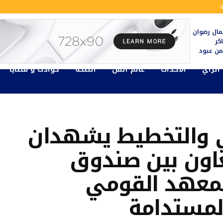
ال رضوان
كر
يمن عبود
الرأي
الأحداث
عالم الفن
الصحة
حوادث و قضايا
الي والتخطيط يشهدان
عاون بين صندوق
المعهد القومي
المستدامة