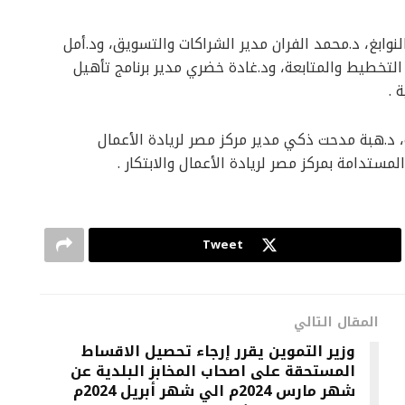
وابغ، د.محمد الفران مدير الشراكات والتسويق، ود.أمل
التخطيط والمتابعة، ود.غادة خضري مدير برنامج تأهيل
 .
 د.هبة مدحت ذكي مدير مركز مصر لريادة الأعمال
المستدامة بمركز مصر لريادة الأعمال والابتكار .
Tweet
المقال التالي
وزير التموين يقرر إرجاء تحصيل الاقساط
المستحقة على اصحاب المخابز البلدية عن
شهر مارس 2024م الي شهر أبريل 2024م