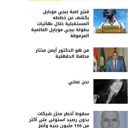
مُنتِج لعبة ببجي موبايل
يكشف عن خططه
المستقبلية خلال نهائيات
بطولة ببجي موبايل العالمية
المرموقة
من هو الدكتور أيمن مختار
محافظ الدقهلية
نحن نعاني
سقوط أخطر محرّر شيكات
بدون رصيد استولى على أكثر
من 150 مليون جنيه وأضرّ