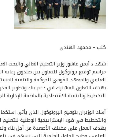
كتب – محمود الهندي
شهد د.أيمن عاشور وزير التعليم العالي والبحث الع
مراسم توقيع بروتوكول للتعاون بين صندوق رعاية المبت
العلمي والمعهد القومي للحوكمة والتنمية المستدام
بهدف التعاون المشترك في دعم بناء وتطوير القدرات
التخطيط والتنمية الاقتصادية بالعاصمة الإدارية الج
أشاد الوزيران بتوقيع البروتوكول الذي يأتى استكمال
بهدف العمل على مختلف الأصعدة من أجل بناء وتطو
العلمي، وطرح الحلول العلمية التي تسهم في تنمي