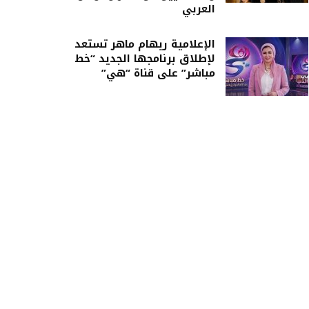
العربي
الإعلامية ريهام ماهر تستعد
لإطلاق برنامجها الجديد “خط
مباشر” على قناة “هي”