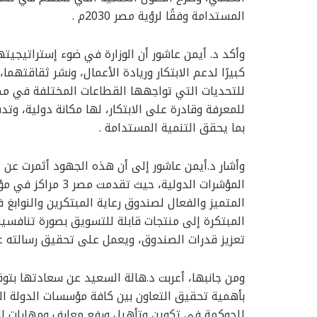
المستدامة وفقًا لرؤية مصر 2030م .
وأكد د. أيمن عاشور أن الوزارة في ضوء إستراتيجيت
كبيرًا لدعم الابتكار وريادة الأعمال، ونشر ثقاقتهما
للتحديات التي تواجهها القطاعات المختلفة في مصر
للمعرفة وقادرة على الابتكار، لها مكانة دولية، وت
بما يحقق التنمية المستدامة .
وأشار د.أيمن عاشور إلى أن هذه الجهود أثمرت عن
المؤشرات الدولية، ح
المتميز والفعال لصندوق رعاية المبتكرين والنوابغ
المبتكرة إلى منتجات قابلة للتسويق بصورة تنافسي
تعزيز قدرات الصندوق، ويعمل على تحقيق رسالته عل
ومن جانبها، أعربت د.هالة السعيد عن سعادتها بتوقي
بأهمية تحقيق التعاون بين كافة مؤسسات الدولة ال
للحوكمة في تكوين وتأهيل ورفع معارف ومهارات الع