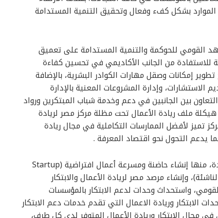
 الموارد بشكل كفء وفعال وتحقيق التنمية المستدامة
هد القومي للحوكمة والتنمية المستدامة على تعميق
ية للاستفادة من الجانب الأكاديمي في تحسين كفاءة
طوير إمكانات وصقل مهارات الكوادر البشرية، بالإضافة
 الاستشارات، وإدارة المشروعات المعنية بالإدارة
لتعاون بين الجانبين في دعم وخدمة شباب المبتكرين ورواد
 هيكلة ملف ريادة الأعمال تحت مظلة مركز مصر لريادة
كز تميز لأفضل الممارسات التكاملية في مجال ريادة
ا بما يدعم التحول نحو اقتصاد المعرفة .
ينص البروتوكول على تعاون الجانبين في مجالات عدة، منها إنشاء حاضنة ومسرعة أعمال افتراضية (Startup
الناشئة)، وإنشاء مرصد مصر لريادة الأعمال والابتكار
القومي، واستحداث وحدات لدعم الابتكار بالمؤسسات
دات الابتكار وريادة الاعمال التي تقدم خدمات دعم الابتكار
 في مجال الابتكار وريادة الأعمال المتوفر لدى كل طرف،