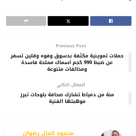
Previous Post
حملات تموينية مكثفة بدسوق وفوه وقلين تسفر
عن ضبط 990 كجم اسماك مملحة فاسدة
ومخالفات متنوعة
المقال التالي
منة من دمياط تشارك صحافة بلوحات تبرز
موهبتها الفنية
محمود كمال رضوان