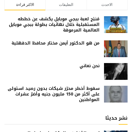
الاحدث
التعليقات
الاكثر قراءة
مُنتِج لعبة ببجي موبايل يكشف عن خططه
المستقبلية خلال نهائيات بطولة ببجي موبايل
العالمية المرموقة
من هو الدكتور أيمن مختار محافظ الدقهلية
نحن نعاني
سقوط أخطر محرّر شيكات بدون رصيد استولى
على أكثر من 150 مليون جنيه وأضرّ عشرات
المواطنين
نشر حديثا