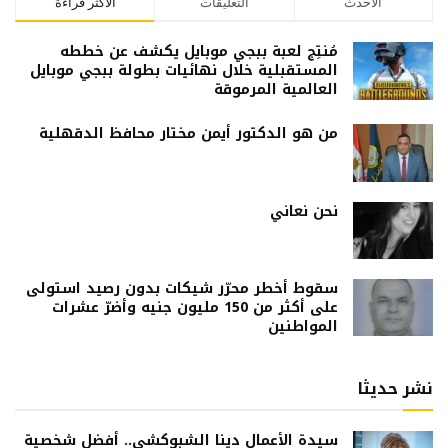
الاحدث
التعليقات
الاكثر قراءة
مُنتِج لعبة ببجي موبايل يكشف عن خططه
المستقبلية خلال نهائيات بطولة ببجي موبايل
العالمية المرموقة
من هو الدكتور أيمن مختار محافظ الدقهلية
نحن نعاني
سقوط أخطر محرّر شيكات بدون رصيد استولى
على أكثر من 150 مليون جنيه وأضرّ عشرات
المواطنين
نشر حديثا
سيدة الأعمال دينا الشبوكشي.. أفضل شخصية