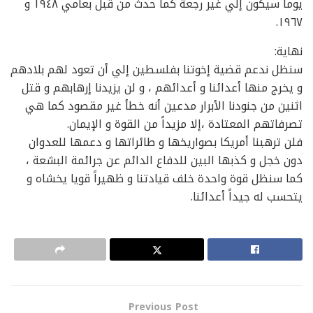
يوماً سيكون إلي غير رجعة كما حدث من قبل بعامي ١٩٤٨ و
١٩٦٧.
نهاية:
سنظل ندعم قضية إخوتنا بفلسطين إلي أن تعود لهم بلادهم
و يخرج منها أعدائنا و أعدائهم ، و لن يزيدنا إرهابهم و قتل
اثنين من جنودنا الأبرار مدعين أنه خطأ غير مقصود كما هي
تصرفاتهم المعتادة ،إلا مزيداً من القوة و الإيمان.
فلن ترهبنا أمريكا بصواريخها و طائراتها و دعمها للعدوان
دون خجل و كذبها البين للدفاع الدائم عن جرائمة البشعة ،
كما سنظل قوة واحدة خلف قيادتنا و ظهيراً قويا يخشاه و
يتحسب له جيداً أعدائنا.
Previous Post