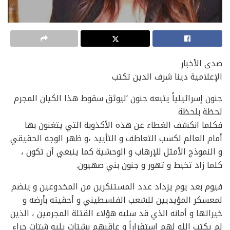
صدى الأخبار
الإعلامية دينا شرف الدين تكتب
جنون إسرائيلياً يتبعه جنون ‘ليوثق سقوط هذا الكيان المجرم
لحظة بلحظة
فكلما انكشف الغطاء عن هذه الأكذوبة التي يتغنون بها
أمام العالم لكسب التعاطف و التأييد ،و ظهر الوجه الحقيقي
و النموذج الأمثل للإرهاب و الوحشية كما ينبغي أن تكون ،
كلما زاد تخبط و تهور و جنون بني صهيون.
فيوم بعد يوم يزداد عدد المستنكرين من المخدوعين و ينضم
لمعسكر المؤيديين للشعب الفلسطيني و أحقيته بأرضه و
خيراتها و أمانه الذي قد سلبه هؤلاء القتلة المجرمين ، الذين
لم يكتب الله لهم استقراراً و عاقبهم بشتات يليه شتات جراء