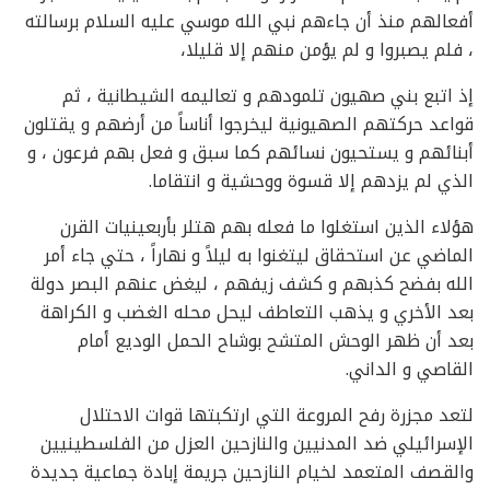
أفعالهم منذ أن جاءهم نبي الله موسي عليه السلام برسالته
، فلم يصبروا و لم يؤمن منهم إلا قليلا،
إذ اتبع بني صهيون تلمودهم و تعاليمه الشيطانية ، ثم
قواعد حركتهم الصهيونية ليخرجوا أناساً من أرضهم و يقتلون
أبنائهم و يستحيون نسائهم كما سبق و فعل بهم فرعون ، و
الذي لم يزدهم إلا قسوة ووحشية و انتقاما.
هؤلاء الذين استغلوا ما فعله بهم هتلر بأربعينيات القرن
الماضي عن استحقاق ليتغنوا به ليلاً و نهاراً ، حتي جاء أمر
الله بفضح كذبهم و كشف زيفهم ، ليغض عنهم البصر دولة
بعد الأخري و يذهب التعاطف ليحل محله الغضب و الكراهة
بعد أن ظهر الوحش المتشح بوشاح الحمل الوديع أمام
القاصي و الداني.
لتعد مجزرة رفح المروعة التي ارتكبتها قوات الاحتلال
الإسرائيلي ضد المدنيين والنازحين العزل من الفلسطينيين
والقصف المتعمد لخيام النازحين جريمة إبادة جماعية جديدة