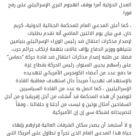
العدل الدولية أمرا بوقف الهجوم البري الإسرائيلي على رفح
فورا.
‎، كما أعلن المدعي العام للمحكمة الجنائية الدولية، كريم
خان، في بيان يوم الاثنين الماضي أنه تقدم بطلبات
‎لإصدار مذكرات اعتقال ضد رئيس الوزراء الإسرائيلي بنيامين
نتنياهو ووزير الدفاع يؤاف غالانت بتهمة ارتكاب جرائم حرب،
فضلا عن طلبه إصدار مذكرات اعتقال ضد قادة حركة “حماس”
على رأسهم يحيى السنوار، رئيس الحركة بقطاع غزة.
ما دفع عدد من أعضاء الكونجرس الأمريكي لتهديده
بالإستهداف تهديداً صريحاً حال استهدف معاقبة القادة
الإسرائيليين ، كما اتصل به عدد من القادة السياسيين
لتوضيح أن هذه المحكمة قد أُنشئت من أجل إفريقيا و من أجل
السفاحين أمثال بوتين و ليست من أجلنا و حلفائنا ، وفقاً
لتصريحاته لشبكة سي إن إن الأميركية.
و لا أستبعد أن يصدر سكان الشرفات العالية قرارهم بإنهاء
حياة هذا المدعي العام الذي تجرأ و تطاول علي أمريكا التي