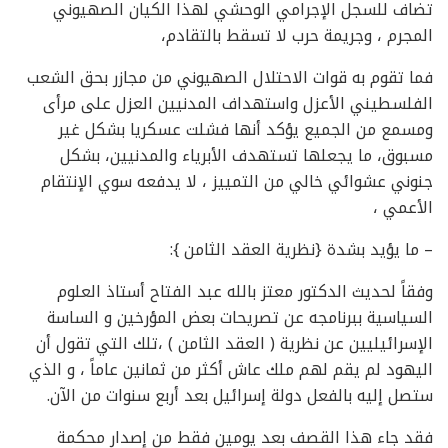
تضاف للسجل الإجرامي الوحشي لهذا الكيان الصهيوني
المجرم ، وجريمة حرب لا تسقط بالتقادم،
فما تقوم به قوات الاحتلال الصهيوني من مجازر بحق الشعب
الفلسطيني الأعزل واستهداف المدنيين العزل على مرأى
ومسمع من الجميع يؤكد أنها فشلت عسكريا بشكل غير
مسبوق، ما يجعلها تستهدف الأبرياء والمدنيين، بشكل
جنوني عشوائي خالي من التمييز ، لا يدفعه سوي الإنتقام
الأعمي ،
– ما يؤيد بشدة {نظرية العقد الثامن }:
وفقاً لحديث الدكتور معتز بالله عبد الفتاح أستاذ العلوم
السياسية ببرنامجه عن تصريحات بعض المؤرخين و الساسة
الإسرائيليين عن نظرية ( العقد الثامن ) ،تلك التي تقول أن
اليهود لم يقم لهم ملك عاش أكثر من ثمانين عاماً ، و الذي
ستصل إليه بالفعل دولة إسرائيل بعد أربع سنوات من الآن.
فقد جاء هذا القصف بعد يومين فقط من إصدار محكمة