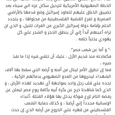
الخطة الصهيونية الأمريكية لترحيل سكان غزه الي سيناء بعد
تضييق الخناق عليهم لتعاود إسرائيل وضع قدمها بالأراضي
المصرية و تفرغ القضية الفلسطينية من محتواها ، و يتجدد
الحلم بإقامة دولة إسرائيل الكبري من الفرات للنيل، و الذي لن
تراه أعينهم أبداً إلي أن ينطق الحجر و الشجر علي كل
يهودي يختبأ خلفه .
-” و أما عن شعب مصر”:
فكعادته منذ قديم الأزل ، عليك أن تتقي شره إذا ما نفذ
صبره ،
فما إن تطرق الأمر لينال من أمنه و أرضه التي سقط بها آلاف
الشهداء ليحرروها من العدو الصهيوني بدمائهم الزكية ،
تجده علي قلب رجل واحد بمواجهة أي تهديد لهذه الأرض ، و
الذي كما شاهدنا خرج عن بكرة أبيه بكافة ربوع مصر ليعلن عن
رفضه التام لزرع شوكة يدخل بها هؤلاء القتلة ،أعداء
الإنسانية مجدداً إلي أرضنا ، و كذلك حماية الشعب
الفلسطيني من قهره علي الخروج من أرضه الذي إن حدث