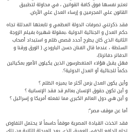
تعتبر نفسها فوق كافة القوانين ، في محاولة لتطبيق
القانون علي المجرمين و إرساء العدل علي الأرض.
فقد ذكرتني تصرفات الدولة العظمي و تابعتها المدللة تجاه
حكم العدل و الجنائية الدولية ،بمقولة شهيرة بفيلم الزوجة
الثانية الذي كان يطرح أحدد قصص ظلم و استبداد أصحاب
السلطة ، عندما قال الفنان حسن البارودي ( الورق ورقنا و
الدفاتر دفاترنا)،
فهل يقبل هؤلاء المتغطرسون الذين يكيلون الأمور بمكيالين
حكماً للجنائية أو العدل الدولية؟.
وأين يكون العدل بزمن أكثر ما يميزه الظلم ؟
و أين تكون حقوق الإنسان بعالم قد فقد الإنسانية ؟
و أين هي دول العالم الكبري مما تفعله أمريكا و إسرائيل ؟
أما عن موقف مصر”:
فقد اتخذت القيادة المصرية موقفاً حاسماً لا يحتمل التفاوض
تجاه الدافع الخفي العميق الذي يعد المرحلة الثانية من تلك