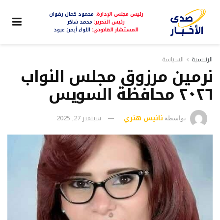
رئيس مجلس الإدارة:
محمود كمال رضوان
رئيس التحرير:
محمد شاكر
المستشار القانوني:
اللواء أيمن عبود
الرئيسية
السياسة
نرمين مرزوق مجلس النواب
٢٠٢٦ محافظة السويس
نانيس هنري
سبتمبر 27, 2025
بواسطة