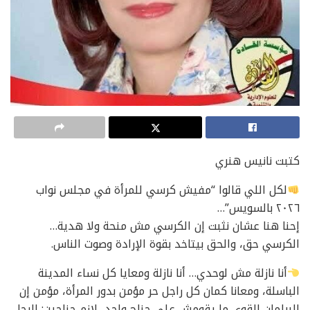
كتبت نانيس هنري
لكل اللي قالوا “مفيش كرسي للمرأة في مجلس نواب
٢٠٢٦ بالسويس”…
إحنا هنا عشان نثبت إن الكرسي مش منحة ولا هدية…
الكرسي حق، والحق بيتاخد بقوة الإرادة وصوت الناس.
أنا نازلة مش لوحدي… أنا نازلة ومعايا كل نساء المدينة
الباسلة، ومعانا كمان كل راجل حر مؤمن بدور المرأة، مؤمن إن
البرلمان القوي ما يقومش علي جناح واحد، لازم جناحين: الرجل