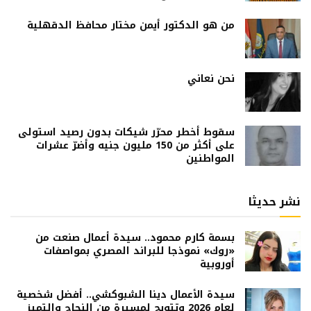
من هو الدكتور أيمن مختار محافظ الدقهلية
نحن نعاني
سقوط أخطر محرّر شيكات بدون رصيد استولى
على أكثر من 150 مليون جنيه وأضرّ عشرات
المواطنين
نشر حديثا
بسمة كارم محمود.. سيدة أعمال صنعت من
«روك» نموذجا للبراند المصري بمواصفات
أوروبية
سيدة الأعمال دينا الشبوكشي.. أفضل شخصية
لعام 2026 وتتويج لمسيرة من النجاح والتميز