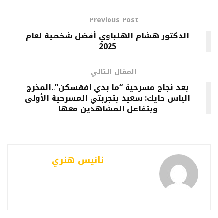
Previous Post
الدكتور هشام الهلباوي أفضل شخصية لعام
2025
المقال التالي
بعد نجاح مسرحية “ما بدي افقسكن”..المخرج
الياس حايك: سعيد بتجربتي المسرحية الأولى
وبتفاعل المشاهدين معها
نانيس هنري