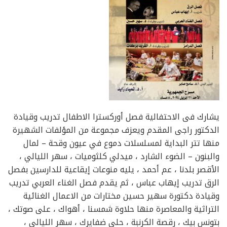
يشارك فى الاحتفالية فصل أوركسترا الاطفال تدريب وقيادة
الدكتور راجى المقدم ويعزف مجموعة من المؤلفات الشهيرة
منها تتر البداية لمسلسلات دموع في عيون وقحة – لمال
والبنون – الضوء الشارد ، ميدلي كلثوميات ، سهر الليالي ،
الأقصر بلدنا ، عم أحمد ، يليه منوعات إيقاعية للدارسين بفصل
الرق تدريب إيهاب عباس ، ثم يقدم فصل الغناء العربي تدريب
وقيادة دكتورة سهير حسين مختارات من الاعمال الغنائية
التراثية والمعاصرة منها حلاوة شمسنا ، أهواك ، على صوتك ،
بتونس بيك ، رقصة الكرنبة ، حلي ضفايرك ، سهر الليالي ،