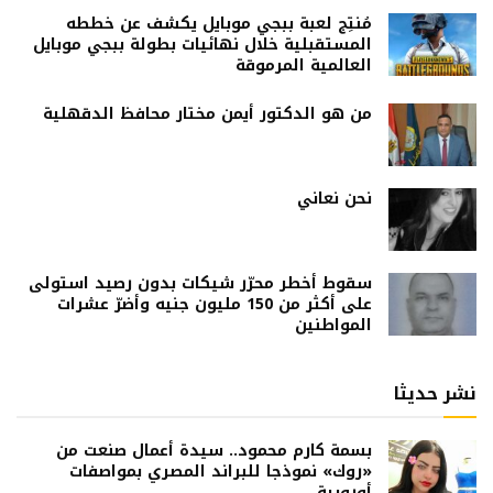
مُنتِج لعبة ببجي موبايل يكشف عن خططه
المستقبلية خلال نهائيات بطولة ببجي موبايل
العالمية المرموقة
من هو الدكتور أيمن مختار محافظ الدقهلية
نحن نعاني
سقوط أخطر محرّر شيكات بدون رصيد استولى
على أكثر من 150 مليون جنيه وأضرّ عشرات
المواطنين
نشر حديثا
بسمة كارم محمود.. سيدة أعمال صنعت من
«روك» نموذجا للبراند المصري بمواصفات
أوروبية