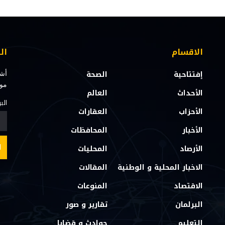
الاقسام
ال
إفتتاحية
الصحة
أشت
مو
الأحداث
العالم
الب
الأحزاب
العقارات
الأخبار
المحافظات
الأرصاد
المحليات
الاخبار المحلية و الوطنية
المقالات
الاقتصاد
المنوعات
البرلمان
تقارير و صور
التعليم
حوادث و قضايا