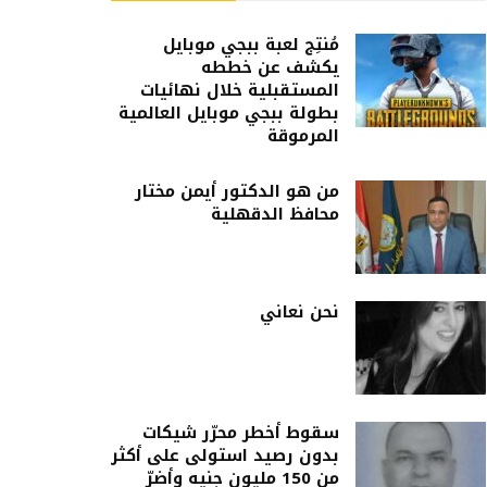
مُنتِج لعبة ببجي موبايل
يكشف عن خططه
المستقبلية خلال نهائيات
بطولة ببجي موبايل العالمية
المرموقة
من هو الدكتور أيمن مختار
محافظ الدقهلية
نحن نعاني
سقوط أخطر محرّر شيكات
بدون رصيد استولى على أكثر
من 150 مليون جنيه وأضرّ