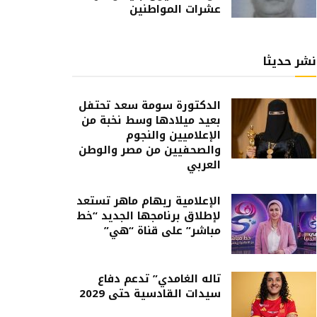
عشرات المواطنين
نشر حديثا
الدكتورة سومة سعد تحتفل
بعيد ميلادها وسط نخبة من
الإعلاميين والنجوم
والصحفيين من مصر والوطن
العربي
الإعلامية ريهام ماهر تستعد
لإطلاق برنامجها الجديد “خط
مباشر” على قناة “هي”
تاله الغامدي” تدعم دفاع
سيدات القادسية حتى 2029