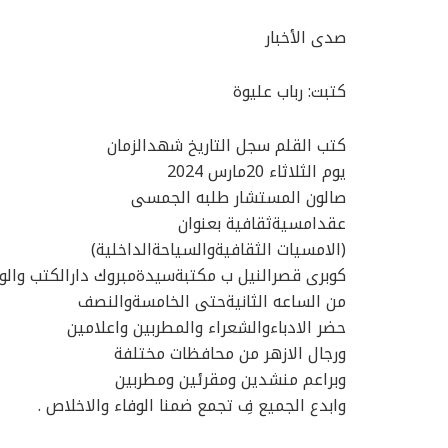
صدى الأخبار
كتبت: رباب عليوة
كتب القلم سجل التاريخ شهدالزمان
يوم الثلاثاء 20مارس 2024
صالون المستشار طلبه الجمسى
عقدامسيةثقافية بعنوان
(الامسيات الثقافيةوالسياحةالداخلية)
كوبرى قصرالنيل ب مكتبةسيدةمبروك دارالكتب والوث
من الساعه الثانيةحتى الخامسةوالنصف
حضر الادباءوالشعراء والمطربين واعلامين
ورجال الازهر من محافظات مختلفة
وبراعم منشدين ومقرئين ومطربين
وابدع الجميع فِ تجمع ضمنا الوفاء والاخلاص .