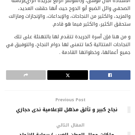
الأستاذة أمال موسى، و(المؤتمر الرابع لجريدة الراي)برئاسة
الصحفي وائل الضبع أبو الدوح حيث أنها حققت العديد،
والمزيد، والكثير من النجاحات، والإبداعات، والإنجازات ومازالت
ستحقق الكثير، والكثير فيما هو قادم.
و من هنا فإن أسرة الجريدة تتقدم لها بالتهنئة على تلك
النجاحات المتتالية كما تتمنى لها دوام النجاح، والتوفيق في
جميع أعمالها، وخطواتها القادمة .
Previous Post
نجاح كبير و تألق مذهل للإعلامية ندى حجازي
المقال التالي
ملكات جمال الوطن العربي) برعاية الاتحاد