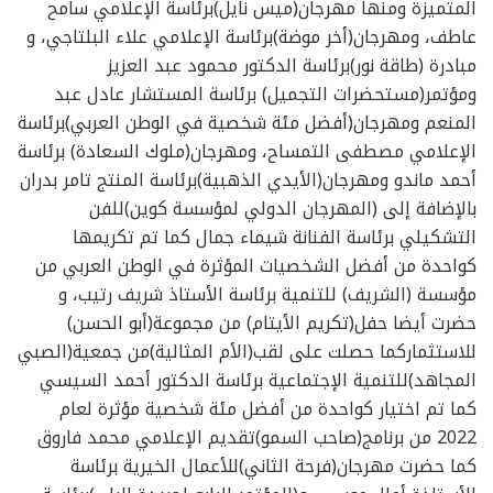
المتميزة ومنها مهرجان(ميس نايل)برئاسة الإعلامي سامح
عاطف، ومهرجان(أخر موضة)برئاسة الإعلامي علاء البلتاجي، و
مبادرة (طاقة نور)برئاسة الدكتور محمود عبد العزيز
ومؤتمر(مستحضرات التجميل) برئاسة المستشار عادل عبد
المنعم ومهرجان(أفضل مئة شخصية في الوطن العربي)برئاسة
الإعلامي مصطفى التمساح، ومهرجان(ملوك السعادة) برئاسة
أحمد ماندو ومهرجان(الأيدي الذهبية)برئاسة المنتج تامر بدران
بالإضافة إلى (المهرجان الدولي لمؤسسة كوين)للفن
التشكيلي برئاسة الفنانة شيماء جمال كما تم تكريمها
كواحدة من أفضل الشخصيات المؤثرة في الوطن العربي من
مؤسسة (الشريف) للتنمية برئاسة الأستاذ شريف رتيب، و
حضرت أيضا حفل(تكريم الأيتام) من مجموعة(أبو الحسن)
للاستثماركما حصلت على لقب(الأم المثالية)من جمعية(الصبي
المجاهد)للتنمية الإجتماعية برئاسة الدكتور أحمد السيسي
كما تم اختيار كواحدة من أفضل مئة شخصية مؤثرة لعام
2022 من برنامج(صاحب السمو)تقديم الإعلامي محمد فاروق
كما حضرت مهرجان(فرحة الثاني)للأعمال الخيرية برئاسة