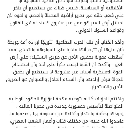
المشروعية داخليًا وخارجيًا سواء من الناحية القانونية أو
الأخلاقية أو السياسية‏،‏ فليس هناك من يستطيع أن ينكر
علي شعب حقه في تحرير أراضيه المحتلة بالغصب والقوة لأن
احتلال أرض الغير هو عمل غير مشروع لاسند له في القانون
وقواعد السلوك الدولي‏ .
وأكد الكتاب أن تلك الحرب الدفاعية تتويجًا لإرادة أمة جريحة
كان عليها أن تثبت أنها قادرة علي المواجهة والتحدي، فقد
أسقطت مقولة تحقيق الأمن عن طريق الاستيلاء علي أرض
الغير ، وأكدت أن القوة ليست حكراً علي أحد وأن استخدام
القوة العسكرية أسباب غير مشروعة لا يستطيع أن يحقق
للدولة فرض إرادتها وأن السلام العادل والمتوازن هو الطريق
للأمن والاستقرار .
واختتم المؤلف كتابه بتوصية مهمة لمؤازرة الجهود الوطنية
المتواصلة لتأسيس جمهورية جديدة في مصرنا الغالية ،
يقودها بحكمة واقتدار وكفاءة غير مسبوقة رجال صدقوا ما
عاهدوا الله عليه، من مختلف فئات وأعمار الشعب المصري،