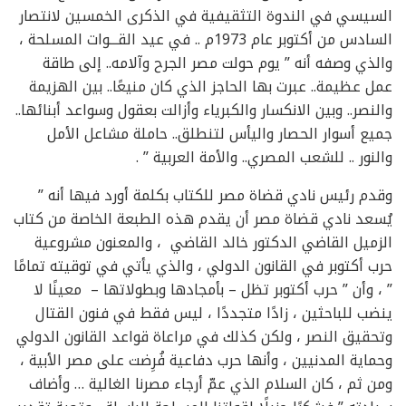
السيسي في الندوة التثقيفية في الذكرى الخمسين لانتصار
السادس من أكتوبر عام 1973م .. في عيد القـــوات المسلحة ،
والذي وصفه أنه ” يوم حولت مصر الجرح وآلامه.. إلى طاقة
عمل عظيمة.. عبرت بها الحاجز الذي كان منيعًا.. بين الهزيمة
والنصر.. وبين الانكسار والكبرياء وأزالت بعقول وسواعد أبنائها..
جميع أسوار الحصار واليأس لتنطلق.. حاملة مشاعل الأمل
والنور .. للشعب المصري.. والأمة العربية ” .
وقدم رئيس نادي قضاة مصر للكتاب بكلمة أورد فيها أنه ”
يُسعد نادي قضاة مصر أن يقدم هذه الطبعة الخاصة من كتاب
الزميل القاضي الدكتور خالد القاضي ، والمعنون مشروعية
حرب أكتوبر في القانون الدولي ، والذي يأتي في توقيته تمامًا
” ، وأن ” حرب أكتوبر تظل – بأمجادها وبطولاتها – معينًا لا
ينضب للباحثين ، زادًا متجددًا ، ليس فقط في فنون القتال
وتحقيق النصر ، ولكن كذلك في مراعاة قواعد القانون الدولي
وحماية المدنيين ، وأنها حرب دفاعية فُرِضت على مصر الأبية ،
ومن ثم ، كان السلام الذي عمّ أرجاء مصرنا الغالية … وأضاف