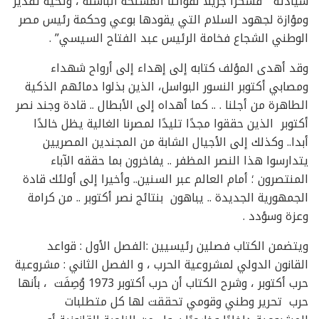
سيادته ” فشكرًا جزيلًا لقواتنا المسلحة الباسلة ، وتحية تقدير
ومؤازة لجهود السلام التي يقودها بوعي وحكمة رئيس مصر
الوطني الشجاع فخامة الرئيس عبد الفتاح السيسي” .
وقد أهدى المؤلف كتابه إلى إهداء إلى أرواح شهداء
ومصابي أكتوبر النسور البواسل، الذين بذلوا دمائهم الذكية
الطاهرة من أجلنا . .. كما أهداه إلى الأبطال .. قادة وجند نصر
أكتوبر الذين حققوا مجدًا تليدًا لمصرنا الغالية يظل خالدًا
أبدا.. وكذلك إلى الأجيال الشابة من المجندين المصريين
يتدارسوا هذا النصر المظفر .. يفاخرون بما حققه الآباء
المنتصرون ؛ أمام العالم عبر السنين.. وأخيرا إلى أولئك قادة
الجمهورية الجديدة .. يباهون بنتائج نصر أكتوبر .. من كرامة
وعزة وسؤدد .
ويتضمن الكتاب فصلين رئيسيين :الفصل الأول : قواعد
القانون الدولي لمشروعية الحرب ، و الفصل الثاني : مشروعية
حرب أكتوبر ، وشرح الكتاب أن حرب أكتوبر 1973 وُصِفَت ، بأنها
حرب تحرير وطني وقومي تحققت لها كل متطلبات