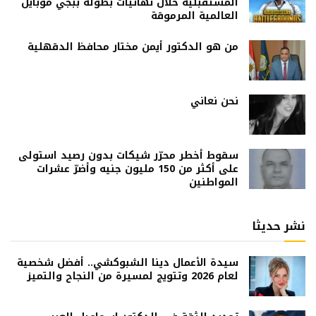
المستقبلية خلال نهائيات بطولة ببجي موبايل
العالمية المرموقة
من هو الدكتور أيمن مختار محافظ الدقهلية
نحن نعاني
سقوط أخطر محرّر شيكات بدون رصيد استولى
على أكثر من 150 مليون جنيه وأضرّ عشرات
المواطنين
نشر حديثا
سيدة الأعمال دينا الشبوكشي.. أفضل شخصية
لعام 2026 وتتويج لمسيرة من النجاح والتميز