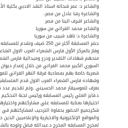
والشاعر د: عمر شحاته استاذ النقد الادبي بكلية ا
والشاعرة رشا عادل من مصر..
والشاعر اشرف البنا من مصر
والشاعر محمد الفراتي من سوريا
والشاعرة د: ناهد شبيب من سوريا
وفاز بالمركز الأول فارس الشعراء العرب الاول الشاع
منحهم شهادات التقدير ودرع وميدالية فارس الشعر
السوري الكبير محمد الفراتي من خلال إصدار ديوا
شعرية خاصة بهم بمصاحبة فرقة النهر الفراتي للموس
وشهاده فارس الشعراء العرب الاول قدم المتسابقي
بعزف للموسيقار محمد الحسيني ..وتم تقديم عدد ك
د.فايز العلي رئيس المسابقه ورئيس لجنة التحكيم 
اختيارها بعناية للمسابقه علي مشاركتهم واختيارهم
شكرجميع الحضور بحفاوة الترحيب لمشاركتهم في الم
والمواقع الإلكترونية والاخبارية والإعلاميين الذي
لمخرج المسابقه المخرج د.عبدالله فضل وتوجه بالشك