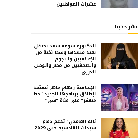
عشرات المواطنين
نشر حديثا
الدكتورة سومة سعد تحتفل
بعيد ميلادها وسط نخبة من
الإعلاميين والنجوم
والصحفيين من مصر والوطن
العربي
الإعلامية ريهام ماهر تستعد
لإطلاق برنامجها الجديد “خط
مباشر” على قناة “هي”
تاله الغامدي” تدعم دفاع
سيدات القادسية حتى 2029