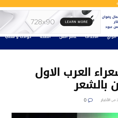
ال رضوان
كر
يمن عبود
الرأي
الأحداث
عالم الفن
الصحة
حوادث و قضايا
اء العرب الاول
ن بالشعر
0
الأخبار
في