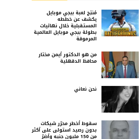
مُنتِج لعبة ببجي موبايل
يكشف عن خططه
المستقبلية خلال نهائيات
بطولة ببجي موبايل العالمية
المرموقة
من هو الدكتور أيمن مختار
محافظ الدقهلية
نحن نعاني
سقوط أخطر محرّر شيكات
بدون رصيد استولى على أكثر
من 150 مليون جنيه وأضرّ