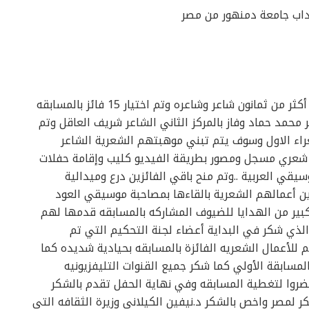
لآداب جامعة دمنهور من مصر
حضر المسابقة أكثر من 250 ضيف وتقدم للمسابقه أكثر من ثمانون شاعر وشاعره وتم اختيار 15 فائز بالمسابقه
ر محمد حماد وفاز بالمركز الثاني الشاعر شريف العاقل وتم
اء الاول وسوف يتم تبني موهبتهم الشعرية الشاعر
ن شعري مسجل ومصور بطريقة الفيديو كليب وإقامة حفلات
يقي العربية ..وتم منح باقي الفائزين درع وميدالية
ن أعمالهم الشعرية بالقاءها بمصاحبة موسيقي العود
بير من الهدايا للضيوف المشاركه بالمسابقه قدمها لهم
الذي شكر في البداية أعضاء لجنة التحكيم التي تم
 للأعمال الشعريه الفائزة بالمسابقه بحيادية شديده كما
سابقة الأولي كما شكر جميع القنوات التليفزيونيه
ن حضروا لتغطية المسابقه وفي نهاية الحفل تقدم بالشكر
ر لمصر واخص بالشكر د.نيفين الكيلاني وزيرة الثقافه التي