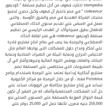
stempedia اختارت شغوف من أجل تنظيم مسابقة ” كوديفور
codeavour ” في مصر باعتبار أن شغوف وكيل حصري لجميع
منتجات الشركة الهندية في مصر والشرق الأوسط ، والتى
تعمل في الاساس علي تقديم محتوي الذكاء الاصطناعي
للاطفال بطرق مميزة.وأكد ان الهدف الرئيسي من تنظيم
مسابقة كوديفور codeavour هي نشر ثقافة الذكاء
الاصطناعي والبرمجة بما يصب في صالح انتاج مشاريع قادرة
علي ابتكار وابداع حلول للمشكلات التى يواجها العالم مثل
الاحتباس الحراري وحماية البيئة من التغيرات المناخية وحماية
النباتات والغابات وونقص الثروة المائية وغيرها.وأشار الي أن
طبيعة المشروعات التي ستتنافس على المسابقة تضم
مشاريع أبتكارية إبداعية تعتمد على البرمجة باستخدام برنامج
Pictoblox فقط ، أو من خلال البرمجة مع شرائح الكترونية
تساعد في إنتاج مشاريع متكاملة من الروبوتات تساعد على
حل أحد المشكلات المجتمعية.وأضاف انه من المقرر أن تكون
قيمة الجوائز الموزعة بالمسابقة على المستوى المحلى نحو
250,000 جنيه مصرى، لكنها تصل الي 25,000 دولار علي