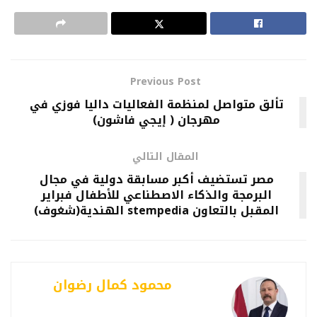
Previous Post
تألق متواصل لمنظمة الفعاليات داليا فوزي في
مهرجان ( إيجي فاشون)
المقال التالي
مصر تستضيف أكبر مسابقة دولية في مجال
البرمجة والذكاء الاصطناعي للأطفال فبراير
المقبل بالتعاون stempedia الهندية(شغوف)
محمود كمال رضوان