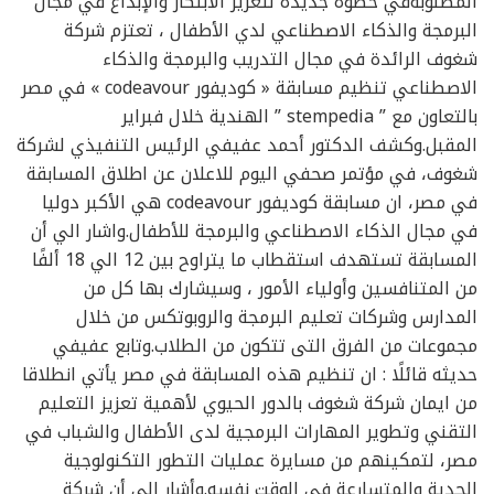
المطلوبةفي خطوة جديدة لتعزيز الابتكار والإبداع في مجال
البرمجة والذكاء الاصطناعي لدي الأطفال ، تعتزم شركة
شغوف الرائدة في مجال التدريب والبرمجة والذكاء
الاصطناعي تنظيم مسابقة « كوديفور codeavour » في مصر
بالتعاون مع ” stempedia ” الهندية خلال فبراير
المقبل.وكشف الدكتور أحمد عفيفي الرئيس التنفيذي لشركة
شغوف، في مؤتمر صحفي اليوم للاعلان عن اطلاق المسابقة
في مصر، ان مسابقة كوديفور codeavour هي الأكبر دوليا
في مجال الذكاء الاصطناعي والبرمجة للأطفال.واشار الي أن
المسابقة تستهدف استقطاب ما يتراوح بين 12 الي 18 ألفًا
من المتنافسين وأولياء الأمور ، وسيشارك بها كل من
المدارس وشركات تعليم البرمجة والروبوتكس من خلال
مجموعات من الفرق التى تتكون من الطلاب.وتابع عفيفي
حديثه قائلًا : ان تنظيم هذه المسابقة في مصر يأتي انطلاقا
من ايمان شركة شغوف بالدور الحيوي لأهمية تعزيز التعليم
التقني وتطوير المهارات البرمجية لدى الأطفال والشباب في
مصر، لتمكينهم من مسايرة عمليات التطور التكنولوجية
الحدية والمتسارعة في الوقت نفسه.وأشار إلي أن شركة