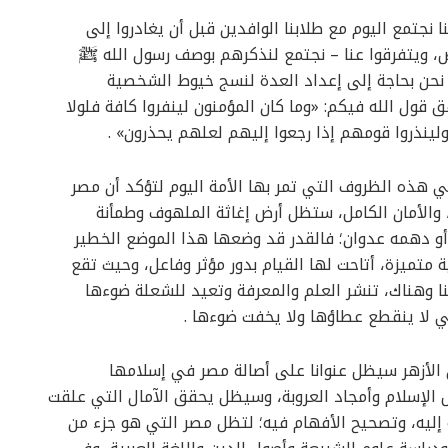
 نجتمع اليوم مع طلابنا الوافدين قبل أن يغادروا إلى
، ويتفرقوا عنا – نجتمع لنذكرهم بوصف رسول الله ﷺ
 نحن بحاجة إلى إعداد العدة لنسج خيوط الشخصية
 قول الله فيكم: «وما كان المؤمنون لينفروا كافة فلولا
ينذروا قومهم إذا رجعوا إليهم لعلهم يحذرون» .
ي هذه الظروف التي تمر بها الأمة اليوم لتؤكد أن مصر
 والأمان الكامل، ستظل أرض إغاثة الملهوف وطمأنة
أو دهمه عدوان؛ فالقدر قد وضعها هذا الموضع الخطير
 متميزة، أتاحت لها القيام بدور مؤثر وفاعل، وحيث تقع
نا وهناك، تنشر العلم والمعرفة وتعيد للشعلة ضوءها
ي لا ينقطع عطاؤها ولا يخفت ضوءها .
 الأزهر سيظل عنوانا على أصالة مصر في إسلامها
 الإسلام وأمجاد العروبة، وسيظل يحقق الآمال التي علقت
إليه، وتصحيح الأفهام فيه؛ لتظل مصر التي هو جزء من