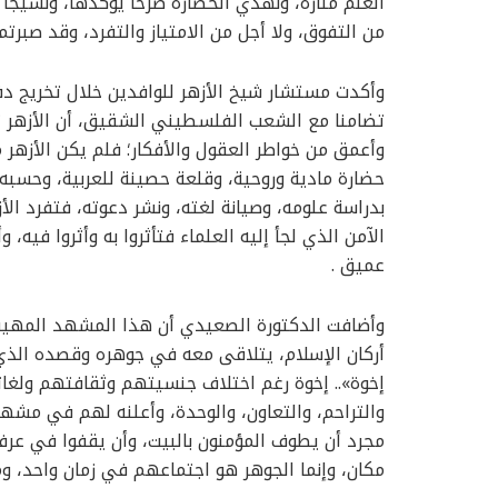
العلم منارة، ونهدي الحضارة صرحا يؤكدها، ونسيجا 
من التفوق، ولا أجل من الامتياز والتفرد، وقد صبرتم
وأكدت مستشار شيخ الأزهر للوافدين خلال تخريج 
تضامنا مع الشعب الفلسطيني الشقيق، أن الأزهر تار
وأعمق من خواطر العقول والأفكار؛ فلم يكن الأزه
حضارة مادية وروحية، وقلعة حصينة للعربية، وحسبه م
بدراسة علومه، وصيانة لغته، ونشر دعوته، فتفرد الأز
الآمن الذي لجأ إليه العلماء فتأثروا به وأثروا فيه
عميق .
وأضافت الدكتورة الصعيدي أن هذا المشهد المهيب 
أركان الإسلام، يتلاقى معه في جوهره وقصده الذي 
إخوة».. إخوة رغم اختلاف جنسيتهم وثقافتهم ولغات
والتراحم، والتعاون، والوحدة، وأعلنه لهم في مش
مجرد أن يطوف المؤمنون بالبيت، وأن يقفوا في عرف
مكان، وإنما الجوهر هو اجتماعهم في زمان واحد، و