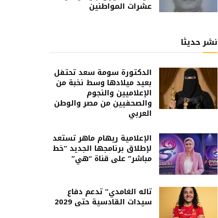
عشرات المواطنين
نشر حديثا
الدكتورة سومة سعد تحتفل
بعيد ميلادها وسط نخبة من
الإعلاميين والنجوم
والصحفيين من مصر والوطن
العربي
الإعلامية ريهام ماهر تستعد
لإطلاق برنامجها الجديد “خط
مباشر” على قناة “هي”
تاله الغامدي” تدعم دفاع
سيدات القادسية حتى 2029