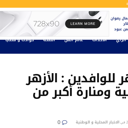
ال رضوان
كر
يمن عبود
الرأي
الأحداث
عالم الفن
الصحة
حوادث و قضايا
للوافدين : الأزهر
ة ومنارة أكبر من
0
الاخبار المحلية و الوطنية
في