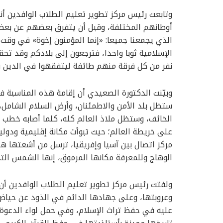
وتابعت رئيس مركز تطوير تعليم الطلاب الوافدين أننا
أوطانهم المختلفة، وقبل أن يتفرق بعضهم عن بعض
الذي يجمعنا جميعا: «إنما المؤمنون إخوة» في وقت
الإسلامية ثوبا واحدا، فترجعون إلى بلادكم وقد تحقق
نفر من كل فرقة منهم طائفة ليتفقهوا في الدين ول
وبيّنت الدكتورة الصعيدي أن إقامة هذه المناسبة ف
ستظل بلد الأمن والاطمئنان، وأرض السلام الشامل،
الخائف، وستظل ملاذ العالم كله، كلما أصابه خطب 
على خريطة العالم؛ حيث تبوأت مكانة إقليمية ودولية
مركز اتصال بين آسيا وإفريقيا، ترسل من أشعتها ه
الوهاج وللمعرفة مكانها المرموق، إنها الشمس الت
ولفتت رئيس مركز تطوير تعليم الطلاب الوافدين أن
وعروبتها، وعلى جهادها الدائم في الذود عن حياض
عليه في حفظ تراث الإسلام، وفي حمل لواء الدعوة 