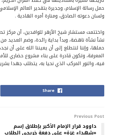
تاريخها مميزة بأستاذيتها في حفظ القرآن الكريم، 
حمل رسالة الإسلام، وجديرة بتقدير العالم الإسلامي؛
ولسان دعوته الصادق، ومنارة أمره الهادية .
واختتمت مستشار شيخ الأزهر للوافدين، أن مركز تطو
نشأ نشأة ناهضة، وبدأ بداية رائدة، وضم العديد من ال
حملها، وإننا لنتطلع إلى أن يعيننا الله على أن ن
المعرفة، وتكون قادرة على بناء مشروع حضاري للأم
فيه، والنور المركب الذي نحيا به، يتطلب جهدا بشري
Share
Previous Post
داوود قرار الإمام الأكبر بإطلاق إسم
«شهداء غزة» على دفعة خريجي الطلاب