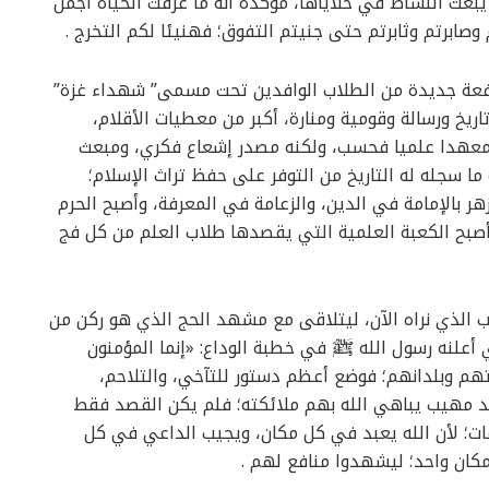
يبعث النشاط في خلاياها، مؤكدة أنه ما عرفت الحياة أجمل
 وصابرتم وثابرتم حتى جنيتم التفوق؛ فهنيئا لكم التخرج .
دفعة جديدة من الطلاب الوافدين تحت مسمى” شهداء غزة”
يخ ورسالة وقومية ومنارة، أكبر من معطيات الأقلام،
ر معهدا علميا فحسب، ولكنه مصدر إشعاع فكري، ومبعث
ا سجله له التاريخ من التوفر على حفظ تراث الإسلام؛
هر بالإمامة في الدين، والزعامة في المعرفة، وأصبح الحرم
، وأصبح الكعبة العلمية التي يقصدها طلاب العلم من كل فج
الذي نراه الآن، ليتلاقى مع مشهد الحج الذي هو ركن من
أعلنه رسول الله ﷺ في خطبة الوداع: «إنما المؤمنون
هم وبلدانهم؛ فوضع أعظم دستور للتآخي، والتلاحم،
هد مهيب يباهي الله بهم ملائكته؛ فلم يكن القصد فقط
ات؛ لأن الله يعبد في كل مكان، ويجيب الداعي في كل
مكان واحد؛ ليشهدوا منافع لهم .