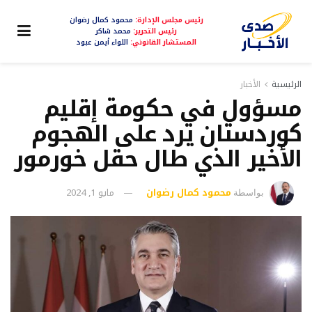
رئيس مجلس الإدارة:
محمود كمال رضوان
رئيس التحرير:
محمد شاكر
المستشار القانوني:
اللواء أيمن عبود
الرئيسية
الأخبار
مسؤول في حكومة إقليم
كوردستان يرد على الهجوم
الأخير الذي طال حقل خورمور
محمود كمال رضوان
مايو 1, 2024
بواسطة