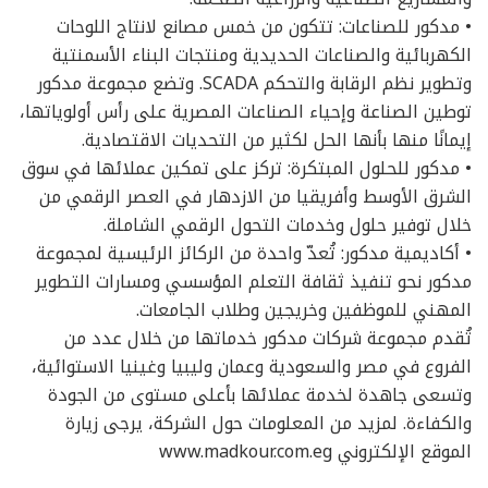
• مدكور للصناعات: تتكون من خمس مصانع لانتاج اللوحات
الكهربائية والصناعات الحديدية ومنتجات البناء الأسمنتية
وتطوير نظم الرقابة والتحكم SCADA. وتضع مجموعة مدكور
توطين الصناعة وإحياء الصناعات المصرية على رأس أولوياتها،
إيمانًا منها بأنها الحل لكثير من التحديات الاقتصادية.
• مدكور للحلول المبتكرة: تركز على تمكين عملائها في سوق
الشرق الأوسط وأفريقيا من الازدهار في العصر الرقمي من
خلال توفير حلول وخدمات التحول الرقمي الشاملة.
• أكاديمية مدكور: تُعدّ واحدة من الركائز الرئيسية لمجموعة
مدكور نحو تنفيذ ثقافة التعلم المؤسسي ومسارات التطوير
المهني للموظفين وخريجين وطلاب الجامعات.
تُقدم مجموعة شركات مدكور خدماتها من خلال عدد من
الفروع في مصر والسعودية وعمان وليبيا وغينيا الاستوائية،
وتسعى جاهدة لخدمة عملائها بأعلى مستوى من الجودة
والكفاءة. لمزيد من المعلومات حول الشركة، يرجى زيارة
الموقع الإلكتروني www.madkour.com.eg