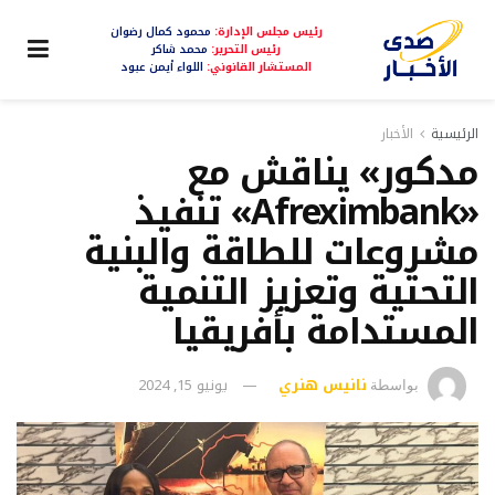
رئيس مجلس الإدارة:
محمود كمال رضوان
رئيس التحرير:
محمد شاكر
المستشار القانوني:
اللواء أيمن عبود
الرئيسية
الأخبار
مدكور» يناقش مع
«Afreximbank» تنفيذ
مشروعات للطاقة والبنية
التحتية وتعزيز التنمية
المستدامة بأفريقيا
نانيس هنري
يونيو 15, 2024
بواسطة