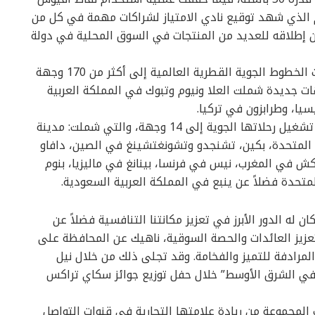
ك في نفس العام الذي شهد توقيع نادي الامتياز لشراكات مهمة في كل من
عن إطلاقه للعديد من المنتجات في السوق المحلية في دولة
وخلال السنة المالية 2024/2023، نمت شبكة وجهات الخطوط الجوية القطرية العالمية إلى أكثر من 170 وجهة
ت جديدة شملت العلا ونيوم وتبوك في المملكة العربية
يا، وطرابزون في تركيا.
وبالإضافة إلى ذلك، أعادت الخطوط الجوية القطرية تشغيل رحلاتها الجوية إلى 14 وجهة، والتي شملت: مدينة
 المتحدة، بكين، تشنجدو وتشونغتشينغ في الصين، دافاو
اكش في المغرب، نيس في فرنسا، بينانغ في ماليزيا، بنوم
لمتحدة فضلاً عن ينبع في المملكة العربية السعودية.
 له الدور الأبرز في تعزيز مكانتنا التنافسية فضلاً عن
وتعزيز العائدات والحصة السوقية، ناهيك عن المحافظة على
لمرادفة للتميز والفخامة. وقد تجلى ذلك من خلال نيل
في الشرق الأوسط” خلال حفل توزيع جوائز سكاي تراكس
 إلى ما سبق وخلال عام 2024/2023، عززت المجموعة من ريادة علامتها التجارية في قنوات التواصل