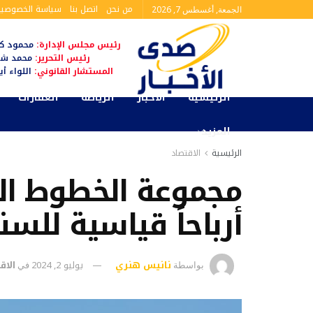
من نحن
اتصل بنا
سياسة الخصوصية
الجمعة, أغسطس 7, 2026
رئيس مجلس الإدارة:
محمود كم
رئيس التحرير:
محمد شا
المستشار القانوني:
اللواء أ
الرئيسية
الأخبار
الرياضة
العقارات
المزيد
الرئيسية
الاقتصاد
مجموعة الخطوط ال
أرباحاً قياسية للسنة المال
نانيس هنري
يوليو 2, 2024
الاق
بواسطة
في