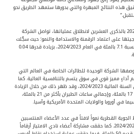
قيق هذه النتائج المبهرة والتي بدورها ستمهد الطريق نحو
قبل.”
تزامناً مع احتفال القطرية للشحن الجوي في عام 2024 بالذكرى العشرين لانطلاق عملياتها، تواصل الشركة
يجيتها على اعتماد الرقمنة والاستدامة والنمو؛ حيث سجَّلت
القطرية للشحن الجوي نمواً في قيمتها السوقية بنسبة 7.1 بالمئة في العام 2024/2023، بزيادة قدرها 0.04
.
بوصفها الشركة الوحيدة للطائرات الخاصة في العالم التي
 أداءٍ مميز قوي في سوق يتسم بالتنافسية العالية. كما
حققت القطرية لطائرات رجال الأعمال نمواً لافتاً في السنة المالية 2024/2023، وقد ظهر ذلك من خلال الزيادة
البارزة في عائدات المبيعات التجارية بنسبة تزيد عن 17 بالمئة، وإجمالي ساعات الطيران بأكثر من 21 بالمئة،
ا في أوروبا والولايات المتحدة الأمريكية وآسيا.
لجوية القطرية نمواً لافتاً في عدد الأعضاء المنتسبين
اليه بنسبة تزيد عن 26 بالمئة خلال السنة المالية 2024/2023. كما حققت مشاركة أعضاء نادي الامتياز أرقاماً
قياسية، حيث سجلت عملية كسب نقاط أفيوس نمواً قدره 50 بالمئة، فيما حققت عملية استخدام نقاط أفيوس