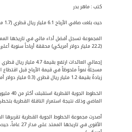
كتب : ماهر بدر
حيث بلغت صافي الأرباح 6.1 مليار ريال قطري (1.7 مليار دولار أمريكي)
(22.2 مليار دولار أمريكي) محققة أرباحاً سنوية أعلى بنسبة 39 بالمئة مقارنة بالعام الماضي
زيادةً بقيمة 1.2 مليار ريال قطري (0.3 مليار دولار أمريكي)
الماضي وذلك نتيجة استمرار الناقلة القطرية بتخطي