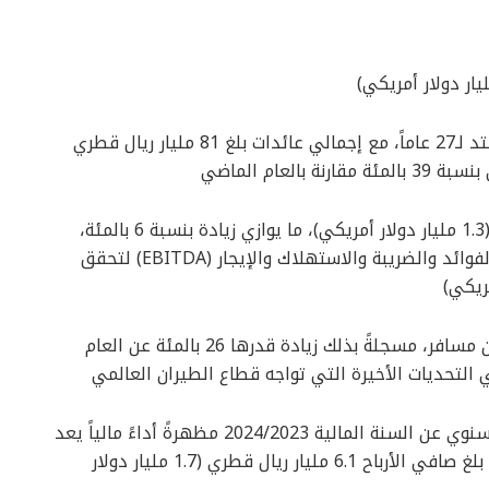
المجموعة تسجل أفضل أداء مالي في تاريخها الممتد لـ27 عاماً، مع إجمالي عائدات بلغ 81 مليار ريال قطري
إجمالي العائدات ارتفع بقيمة 4.7 مليار ريال قطري (1.3 مليار دولار أمريكي)، ما يوازي زيادة بنسبة 6 بالمئة،
مسجلةً نمواً ملحوظاً في قيمة الأرباح قبل اقتطاع الفوائد والضريبة والاستهلاك والإيجار (EBITDA) لتحقق
الخطوط الجوية القطرية استقبلت أكثر من 40 مليون مسافر، مسجلةً بذلك زيادة قدرها 26 بالمئة عن العام
 التحديات الأخيرة التي تواجه قطاع الطيران العالمي
أصدرت مجموعة الخطوط الجوية القطرية تقريرها السنوي عن السنة المالية 2024/2023 مظهرةً أداءً مالياً يعد
الأقوى في تاريخها الممتد على مدار 27 عاماً، حيث بلغ صافي الأرباح 6.1 مليار ريال قطري (1.7 مليار دولار