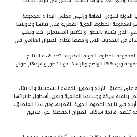
نتيجة زيادة إشغال المقاعد بنسبة بلغت 83 بالمئة والتي تعد بدورها النسبة الأعلى في تاريخ الناقلة
 الدولة لشؤون الطاقة ورئيس مجلس الإدارة لمجموعة
اهر لمجموعة الخطوط الجوية القطرية مدى ثباتها ومرونتها
ي الذي يتسم بالتطور والتغيير المستمرّين. كما ويشير
ام من التحديات التي واجهها قطاع الطيران العالمي في
 لمجموعة الخطوط الجوية القطرية: “تعدّ هذه النتائج
مجموعة وتوجهها الواضح والراسخ نحو التطور والازدهار طوال
على تحقيق الأرباح وتطوير الكفاءة التشغيلية والارتقاء
تص بتنمية شبكة وجهاتها العالمية وتعزيز أسطول طائراتها
باح في تاريخ الخطوط الجوية القطرية. ومن هذا المنطلق،
دة تتصدر قائمة شركات الطيران المفضلة لدى ملايين
 العظيم يعود إلى جهود ومساعي كافة موظفي مجموعة