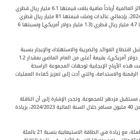
كما وسجّلت المجموعة الحائزة على العديد من الجوائز العالمية أرباحاً صافية بلغت قيمتها 6.1 مليار ريال قطري
(1.7 مليار دولار أمريكي) خلال السنة المالية 2024/2023، بإجمالي عائدات وصلت قيمتها 81 مليار ريال قطري
(22.2 مليار دولار أمريكي)، محققةً بذلك زيادة قدرها 4.7 مليار ريال قطري (1.3 مليار دولار أمريكي) ونسبتها 6
اقتطاع الفوائد والضريبة والاستهلاك والإيجار بنسبة
بلغت 24 بالمئة، أي 19.1 مليار ريال قطري (5.2 مليار دولار أمريكي)، بقيمة أعلى من العام الماضي بمقدار 1.2
يكي). وقد عكست هذه الأرباح الإيجابية توجهات المجموعة الراسخة
اد الرقمنة والاستدامة، والتي أدت إلى تعزيز كفاءة العمليات
تقبل مزدهر للمجموعة. وتجدر الإشارة إلى أن الناقلة
الوطنية لدولة قطر قدمت خدماتها المتميزة لأكثر من 40 مليون مسافر خلال السنة المالية 2024/2023، بزيادة
نتيجة لذلك، ارتفعت عائدات المسافرين بنسبة 19 بالمئة، مع زيادة في الطاقة الاستيعابية بنسبة 21 بالمئة