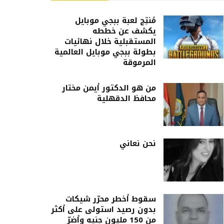
مُنتِج لعبة ببجي موبايل
يكشف عن خططه
المستقبلية خلال نهائيات
بطولة ببجي موبايل العالمية
المرموقة
من هو الدكتور أيمن مختار
محافظ الدقهلية
نحن نعاني
سقوط أخطر محرّر شيكات
بدون رصيد استولى على أكثر
من 150 مليون جنيه وأضرّ