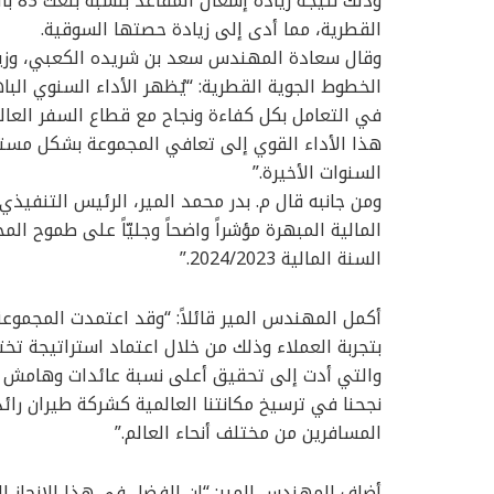
وذلك 
القطرية، مما أدى إلى زيادة حصتها السوقية.
وقال سعادة المهندس سعد بن شريده الكعبي، وزير
الخطوط الجوية القطرية: “يُظهر الأداء السنوي الب
في التعامل بكل كفاءة ونجاح مع قطاع السفر العالم
هذا الأداء القوي إلى تعافي المجموعة بشكل مستد
السنوات الأخيرة.”
ومن جانبه قال م. بدر محمد المير، الرئيس التنفيذي
المالية المبهرة مؤشراً واضحاً وجليّاً على طموح ال
السنة المالية 2024/2023.”
أكمل المهندس المير قائلاً: “وقد اعتمدت المجموعة 
بتجربة العملاء وذلك من خلال اعتماد استراتيجة تخ
والتي أدت إلى تحقيق أعلى نسبة عائدات وهامش أر
نجحنا في ترسيخ مكانتنا العالمية كشركة طيران رائ
المسافرين من مختلف أنحاء العالم.”
أضاف المهندس المير: “إن الفضل في هذا الإنجاز