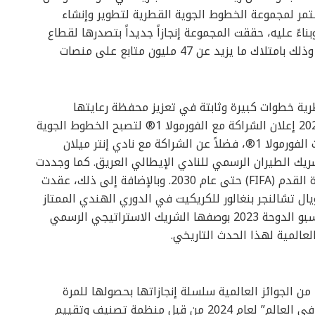
مر لمجموعة الخطوط الجوية القطرية لتطوير وإنشاء
ناءً عليه، حققت المجموعة إنجازاً جديداً بتصدرها لقطاع
الطيران في العالم عبر منصات التواصل الاجتماعي، وذلك بامتلاك ما يزيد عن 47 مليون متابع على منصات
رية خطوات كبيرة وثابتة في تعزيز محفظة رعايتها
العالمية خلال عام 2024/2023. وشهد عام 2024/2023 إعلان الشراكة مع الفورمولا 1® لتصبح الخطوط الجوية
القطرية على إثرها شريك الطيران العالمي لسباقات الفورمولا 1®، فضلاً عن الشراكة مع نادي إنتر ميلان
شريك الطيران الرسمي للنادي الإيطالي العريق. كما وجددت
المجموعة شراكتها العالمية مع الاتحاد الدولي لكرة القدم (FIFA) حتى عام 2030. وبالإضافة إلى ذلك، عقدت
ال تشالنجر بنغالور للكريكيت في الدوري الهندي الممتاز
(IPL). كما وكان للمجموعة دور حيوي في معرض إكسبو الدوحة 2023 بوصفها الشريك الاستراتيجي الرسمي
المية لهذا الحدث التاريخي.
ن الجوائز العالمية سلسلة إنجازاتها بحصولها للمرة
الثامنة في تاريخها على جائزة “أفضل شركة طيران في العالم” لعام 2024 من قبل منظمة تصنيف وتقييم