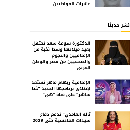
عشرات المواطنين
نشر حديثا
الدكتورة سومة سعد تحتفل
بعيد ميلادها وسط نخبة من
الإعلاميين والنجوم
والصحفيين من مصر والوطن
العربي
الإعلامية ريهام ماهر تستعد
لإطلاق برنامجها الجديد “خط
مباشر” على قناة “هي”
تاله الغامدي” تدعم دفاع
سيدات القادسية حتى 2029