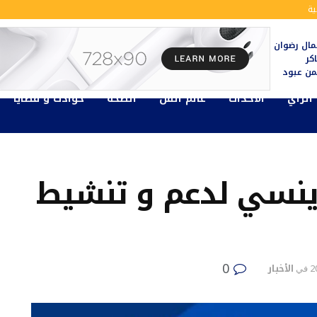
ة
ال رضوان
كر
يمن عبود
الرأي
الأحداث
عالم الفن
الصحة
حوادث و قضايا
وينسي لدعم و تنشيط
0
الأخبار
في