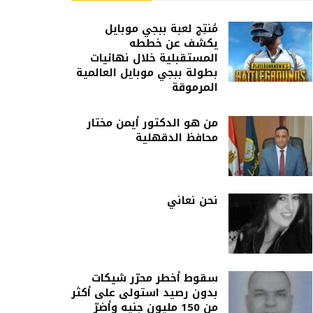
مُنتِج لعبة ببجي موبايل
يكشف عن خططه
المستقبلية خلال نهائيات
بطولة ببجي موبايل العالمية
المرموقة
من هو الدكتور أيمن مختار
محافظ الدقهلية
نحن نعاني
سقوط أخطر محرّر شيكات
بدون رصيد استولى على أكثر
من 150 مليون جنيه وأضرّ