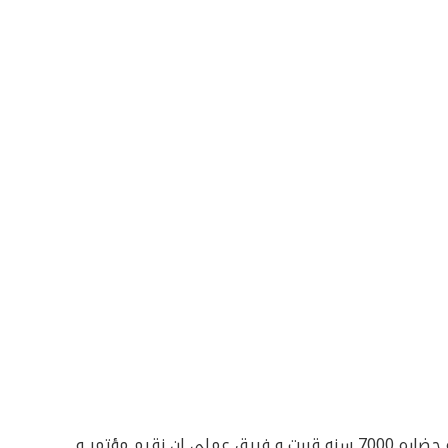
من منطلق واجبنا الوطنى و انتمائنا لمصر الفرعونيه حضاره 7000 سنه قررت و فريق عملى ان نقيم مؤتمر و