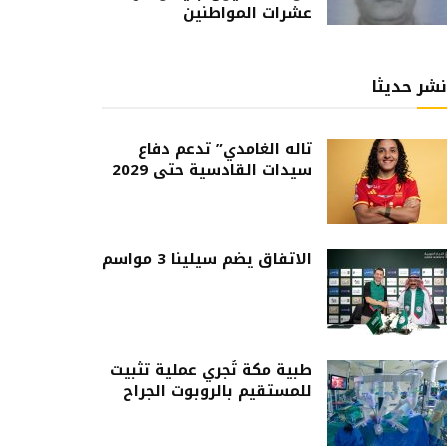
عشرات المواطنين
نشر حديثا
تاله الغامدي” تدعم دفاع
سيدات القادسية حتى 2029
الاتفاق يضم سيلينا 3 مواسم
طبية مكة تُجري عملية تثبيت
للمستقيم بالروبوت الجراح