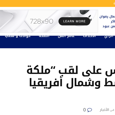
ال رضوان
كر
يمن عبود
الرأي
الأحداث
عالم الفن
الصحة
حوادث و قضايا
 على لقب “ملكة
ط وشمال أفريقيا
0
الأخبار
في