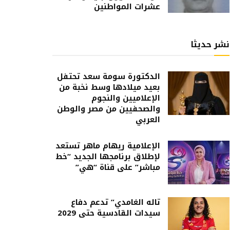
عشرات المواطنين
نشر حديثا
الدكتورة سومة سعد تحتفل
بعيد ميلادها وسط نخبة من
الإعلاميين والنجوم
والصحفيين من مصر والوطن
العربي
الإعلامية ريهام ماهر تستعد
لإطلاق برنامجها الجديد “خط
مباشر” على قناة “هي”
تاله الغامدي” تدعم دفاع
سيدات القادسية حتى 2029