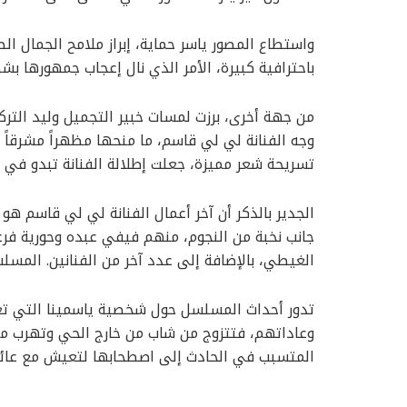
واستطاع المصور ياسر حماية، إبراز ملامح الجمال ال
باحترافية كبيرة، الأمر الذي نال إعجاب جمهورها بشك
من جهة أخرى، برزت لمسات خبير التجميل وليد التر
وجه الفنانة لي لي قاسم، ما منحها مظهراً مشرقاً
تسريحة شعر مميزة، جعلت إطلالة الفنانة تبدو في 
الجدير بالذكر أن آخر أعمال الفنانة لي لي قاسم 
جانب نخبة من النجوم، منهم فيفي عبده وحورية فر
الغيطي، بالإضافة إلى عدد آخر من الفنانين. المس
تدور أحداث المسلسل حول شخصية ياسمينا التي تع
وعاداتهم، فتتزوج من شاب من خارج الحي وتهرب مع
المتسبب في الحادث إلى اصطحابها لتعيش مع عائلت