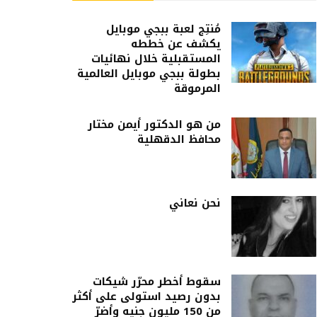
مُنتِج لعبة ببجي موبايل
يكشف عن خططه
المستقبلية خلال نهائيات
بطولة ببجي موبايل العالمية
المرموقة
من هو الدكتور أيمن مختار
محافظ الدقهلية
نحن نعاني
سقوط أخطر محرّر شيكات
بدون رصيد استولى على أكثر
من 150 مليون جنيه وأضرّ