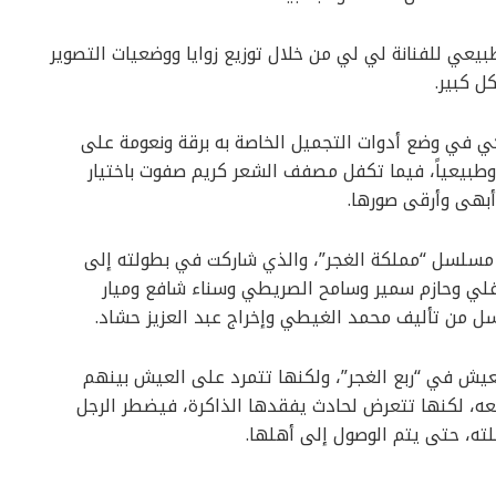
طبيعي للفنانة لي لي من خلال توزيع زوايا ووضعيات التصوير
ل كبير.
كي في وضع أدوات التجميل الخاصة به برقة ونعومة على
 وطبيعياً، فيما تكفل مصفف الشعر كريم صفوت باختيار
أبهى وأرقى صورها.
هو مسلسل “مملكة الغجر”، والذي شاركت في بطولته إلى
غلي وحازم سمير وسامح الصريطي وسناء شافع وميار
لسل من تأليف محمد الغيطي وإخراج عبد العزيز حشاد.
يش في “ربع الغجر”، ولكنها تتمرد على العيش بينهم
ه، لكنها تتعرض لحادث يفقدها الذاكرة، فيضطر الرجل
ه، حتى يتم الوصول إلى أهلها.