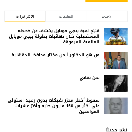
الاحدث
التعليقات
الاكثر قراءة
مُنتِج لعبة ببجي موبايل يكشف عن خططه
المستقبلية خلال نهائيات بطولة ببجي موبايل
العالمية المرموقة
من هو الدكتور أيمن مختار محافظ الدقهلية
نحن نعاني
سقوط أخطر محرّر شيكات بدون رصيد استولى
على أكثر من 150 مليون جنيه وأضرّ عشرات
المواطنين
نشر حديثا