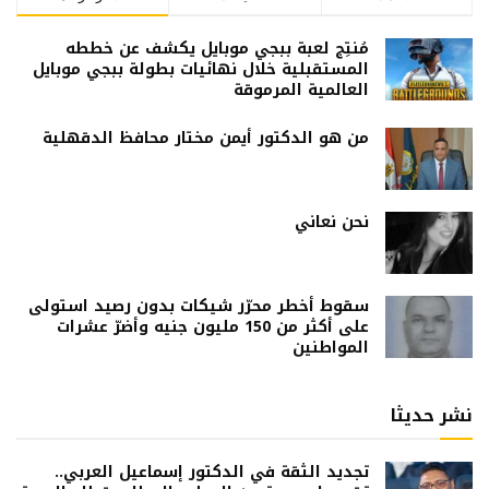
مُنتِج لعبة ببجي موبايل يكشف عن خططه
المستقبلية خلال نهائيات بطولة ببجي موبايل
العالمية المرموقة
من هو الدكتور أيمن مختار محافظ الدقهلية
نحن نعاني
سقوط أخطر محرّر شيكات بدون رصيد استولى
على أكثر من 150 مليون جنيه وأضرّ عشرات
المواطنين
نشر حديثا
تجديد الثقة في الدكتور إسماعيل العربي..