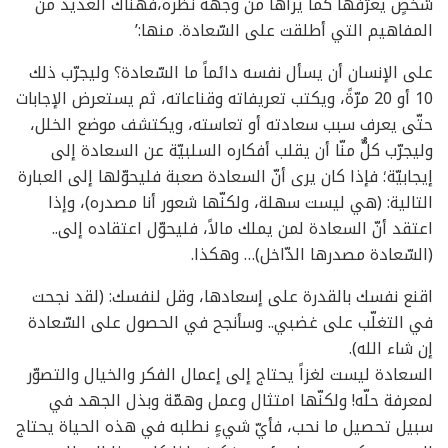
شخصٍ يعرّفها كما يراها من وجهة نظره،فهناك العديد من
المفاهيم التي أطلقت على السّعادة. منها:’
على الإنسان أن يسأل نفسه دائماً ما السّعادة؟ وليجرّب ذلك
10 أو 20 مرّةً، ويكتب تعريفاته وقناعاته، ثم يستعرض الإجابات
حتّى يعرف سبب سعادته أو تعاسته، ويكتشف موضع الخلل،
وليجرّب كلٌّ منّا أن يقلب أفكاره السلبيّة عن السعادة إلى
إيجابيّة؛ فإذا كان يرى أنّ السعادة صعبة فليحوّلها إلى العبارة
التالية: (هي ليست سهلة، ولكنّها شعور أنا مصدره)، وإذا
اعتقد أنّ السعادة لمن يملك مالاً، فليحوّل اعتقاده إلى..
(السّعادة مصدرها الدّاخل)… وهكذا.
اقنع نفسك بالقدرة على إسعادها، وقل لنفسك: (لقد نجحت
في التغلّب على غضبي.. وسأنجح في الحصول على السّعادة
إن شاء الله).
السعادة ليست لغزاً يحتاج إلى إعمال الفكر والخيال والتصوّر
لمعرفة حلّه! ولكنّها امتثال وعمل وهمّة وبذل الجهد في
سبيل تحصيل ما نحب، فأيّ شيءٍ نطلبه في هذه الحياة يحتاج