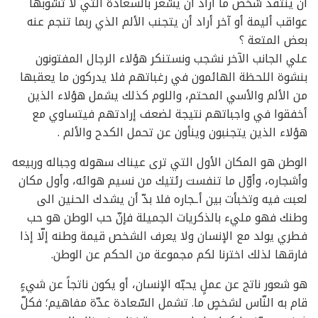
أن ينتقد شخص ما أراد أن يشعر بالسعادة التي لا تشوبها
عواقب أليمة أو آخر أراد أن يتجنب الألم الذي ربما تنجم عنه
بعض المتعة ؟
علي الجانب الآخر نشجب ونستنكر هؤلاء الرجال المفتونون
بنشوة اللحظة الهائمون في رغباتهم فلا يدركون ما يعقبها
من الألم والأسي المحتم، واللوم كذلك يشمل هؤلاء الذين
أخفقوا في واجباتهم نتيجة لضعف إرادتهم فيتساوي مع
هؤلاء الذين يتجنبون وينأون عن تحمل الكدح والألم .
الوطن هو المكان الأول التي ترى عيناك سهوله وجباله وربيعه
وأشجاره، وأوّل ما تنفست رئتيك من نسيم هوائه، وأول مكان
لعبت فيه وتخبأت بين أـجاره فلا بدّ أن يشدك الحنين الى
وطنك فهو مليء بالذكريات الجميلة فإنّ حب الوطن هو حب
فطري يولد مع الإنسان ولا يعرف الشخص قيمة وطنه إلّا إذا
فارقها لذلك اخترنا لكم مجموعة من الحكم عن الوطن.
هو شعور ناتج عن عملٍ يحبّه الإنسان، أو يكون ناتجاً عن شيءٍ
قام به النّاس لشخصٍ ما. تشمل السّعادة عدّة مفاهيم؛ فكلّ