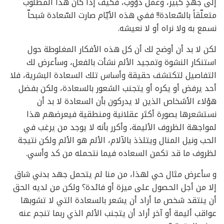
إلى جهدٍ كبير، وعمل دؤوب، فكيف إذا كان هذا المطلوب
متعلّقاً بالسّعادة!! ففي هذه الأيّام صارت السّعادة شبحاّ
نسمع به ولا نراه أو لا نعيشه.
لكن لا بد أن أوضح لك أن كل هذه الأفكار المغلوطة حول
استنكار النشوة وتمجيد الألم نشأت بالفعل، وسأعرض لك
التفاصيل لتكتشف حقيقة وأساس تلك السعادة البشرية، فلا
أحد يرفض أو يكره أو يتجنب الشعور بالسعادة، ولكن بفضل
هؤلاء الأشخاص الذين لا يدركون بأن السعادة لا بد أن
نستشعرها بصورة أكثر عقلانية ومنطقية فيعرضهم هذا
لمواجهة الظروف الأليمة، وأكرر بأنه لا يوجد من يرغب في
الحب ونيل المنال ويتلذذ بالآلام، الألم هو الألم ولكن نتيجة
لظروف ما قد تكمن السعاده فيما نتحمله من كد وأسي.
و سأعرض مثال حي لهذا، من منا لم يتحمل جهد بدني شاق
إلا من أجل الحصول على ميزة أو فائدة؟ ولكن من لديه الحق
أن ينتقد شخص ما أراد أن يشعر بالسعادة التي لا تشوبها
عواقب أليمة أو آخر أراد أن يتجنب الألم الذي ربما تنجم عنه