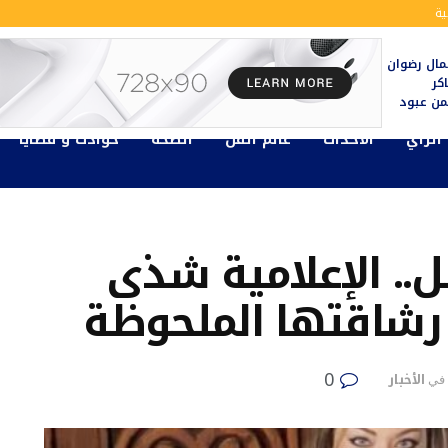
ة
ال رضوان
كر
يمن عبود
الرأي
الأحداث
عالم الفن
الصحة
حوادث و قضايا
.. الإعلامية شذى
شاقتها الملحوظة
0
الأخبار
في