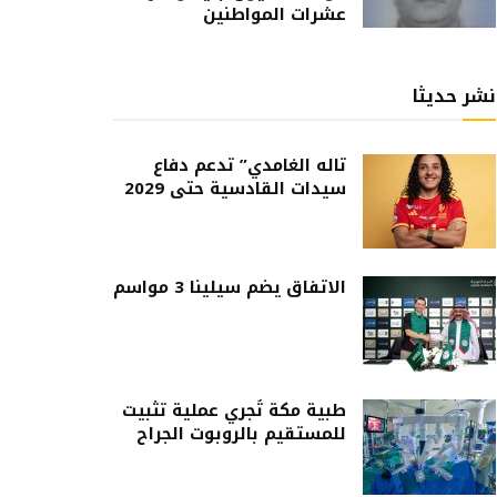
عشرات المواطنين
نشر حديثا
تاله الغامدي” تدعم دفاع
سيدات القادسية حتى 2029
الاتفاق يضم سيلينا 3 مواسم
طبية مكة تُجري عملية تثبيت
للمستقيم بالروبوت الجراح