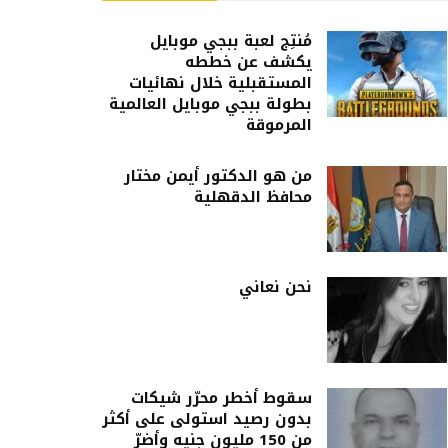
مُنتِج لعبة ببجي موبايل
يكشف عن خططه
المستقبلية خلال نهائيات
بطولة ببجي موبايل العالمية
المرموقة
من هو الدكتور أيمن مختار
محافظ الدقهلية
نحن نعاني
سقوط أخطر محرّر شيكات
بدون رصيد استولى على أكثر
من 150 مليون جنيه وأضرّ