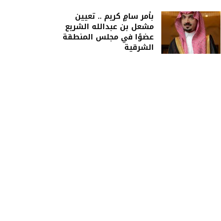
بأمر سامٍ كريم .. تعيين
مشعل بن عبدالله الشريع
عضوًا في مجلس المنطقة
الشرقية