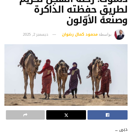
لطريقٍ حفظته الذاكرة
وصنعه الأوّلون
محمود كمال رضوان
ديسمبر 2, 2025
بواسطة
دبي ــ