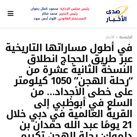
رئيس مجلس الإدارة:
محمود كمال رضوان
رئيس التحرير:
محمد شاكر
المستشار القانوني:
اللواء أيمن عبود
الرئيسية
الأخبار
في أطول مساراتها التاريخية
عبر طريق الحجاج انطلاق
النسخة الثانية عشرة من
“رحلة الهجن” 1050 كيلومتر
على خطى الأجداد… من
السلع في أبوظبي إلى
القرية العالمية في دبي خلال
21 يومًا عبد الله حمدان بن
دلموك: رحلة الهجن تكريم