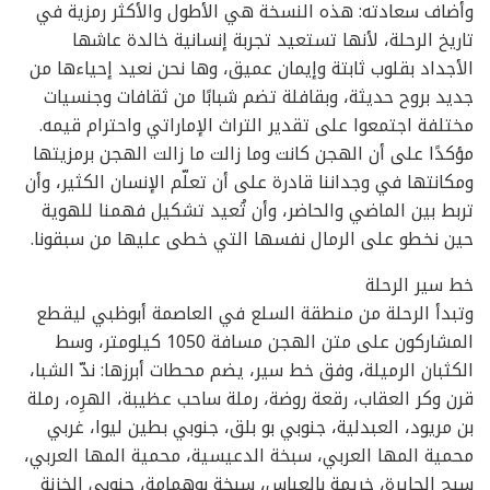
وأضاف سعادته: هذه النسخة هي الأطول والأكثر رمزية في
تاريخ الرحلة، لأنها تستعيد تجربة إنسانية خالدة عاشها
الأجداد بقلوب ثابتة وإيمان عميق، وها نحن نعيد إحياءها من
جديد بروح حديثة، وبقافلة تضم شبابًا من ثقافات وجنسيات
مختلفة اجتمعوا على تقدير التراث الإماراتي واحترام قيمه.
مؤكدًا على أن الهجن كانت وما زالت ما زالت الهجن برمزيتها
ومكانتها في وجداننا قادرة على أن تعلّم الإنسان الكثير، وأن
تربط بين الماضي والحاضر، وأن تُعيد تشكيل فهمنا للهوية
حين نخطو على الرمال نفسها التي خطى عليها من سبقونا.
خط سير الرحلة
وتبدأ الرحلة من منطقة السلع في العاصمة أبوظبي ليقطع
المشاركون على متن الهجن مسافة 1050 كيلومتر، وسط
الكثبان الرميلة، وفق خط سير، يضم محطات أبرزها: ندّ الشبا،
قرن وكر العقاب، رقعة روضة، رملة ساحب عظيبة، الهرِه، رملة
بن مريود، العبدلية، جنوبي بو بلق، جنوبي بطين ليوا، غربي
محمية المها العربي، سبخة الدعيسية، محمية المها العربي،
سيح الحايرة، خريمة بالعباس، سبخة بوهمامة، جنوبي الخزنة