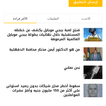
الاحدث
التعليقات
الاكثر قراءة
مُنتِج لعبة ببجي موبايل يكشف عن خططه
المستقبلية خلال نهائيات بطولة ببجي موبايل
العالمية المرموقة
من هو الدكتور أيمن مختار محافظ الدقهلية
نحن نعاني
سقوط أخطر محرّر شيكات بدون رصيد استولى
على أكثر من 150 مليون جنيه وأضرّ عشرات
المواطنين