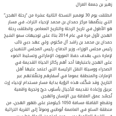
زهير بن جمعة الغزال
انطلقت يوم 30 نوفمبر النسخة الثانية عشرة من “رحلة الهجن”
التي ينظّمها مركز حمدان بن محمد لإحياء التراث، في مسار
هو الأطول في تاريخ الرحلة والتاريخ المعاصر، وانطلقت رحلة
الهجن لأول مرة في عام 2014 بناءً على توجيهات سمو الشيخ
حمدان بن محمد بن راشد آل مكتوم، ولي عهد دبي نائب
رئيس مجلس الوزراء، وزير الدفاع، رئيس المجلس التنفيذي
لإمارة دبي، بهدف حفظ الموروث الإماراتي وتسليط الضوء
على الهجن باعتبارها أحد أهم ركائز الحياة القديمة في
الصحراء ووسيلة النقل الرئيسة التي اعتمد عليها أهل
الإمارات والمنطقة عموما في أسفارهم وتنقّلاتهم عبر
التاريخ. وقد شكّلت هذه الرؤية بداية مسار مستدام لإحياء إرث
عريق وإعادة تقديمه للأجيال بأسلوب حيّ وتجربة واقعية
تُجسّد عمق العلاقة بين الإنسان والهجن.
وتقطع القافلة مسافة 1050 كيلومتر على ظهور الهجن، من
منطقة السلع في العاصمة أبوظبي وصولاً إلى القرية التراثية