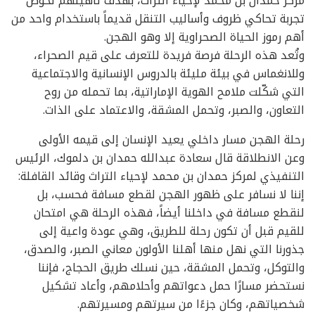
مركز حمدان بن محمد لإحياء التراث، بهدف تأهيلهم لخوض
تجربة تحاكي ظروف وأساليب التنقل قديماً باستخدام واحد من
أهم رموز الحياة الصحراوية إلا وهو الهجن.
وتُعد هذه الرحلة فرصة فريدة للتعرف على قيم الصحراء،
وللانغماس في بيئة مليئة بالدروس الإنسانية والاجتماعية
التي شكّلت ملامح الهوية الإماراتية، بما تحمله من روح
التعاون، والصبر، وتحمل المشقة، والاعتماد على الذات.
رحلة الهجن مسار داخلي يعيد الإنسان إلى قيمه الأولى
وعن الانطلاقة قال سعادة عبدالله حمدان بن دلموك، الرئيس
التنفيذي لمركز حمدان بن محمد لإحياء التراث وقائد القافلة:
إننا لا نسافر على ظهور الهجن لقطع مسافة فحسب، بل
لنقطع مسافة في داخلنا أيضاً، فهذه الرحلة هي امتحان
للقيم قبل أن تكون رحلة للطريق، وهي عودة واعية إلى
جذورنا التي نهل منها أهلنا الأولون معاني الصبر، والصدق،
والتوكل، وتحمل المشقة، حين نسلك طريق الحجاج، فإننا
نستحضر مسارًا حمل دعواتهم وأحلامهم، وأعاد تشكيل
شخصياتهم، وكان جزءًا من سيرتهم ومسيرتهم.