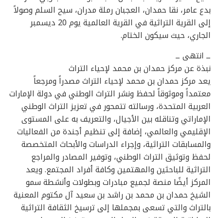
بدع عامر، نقا حمدان، العجبان رملة مدران، سيح السلم وصولاً
إلى القرية التراثية في القرية العالمية يوم 20 ديسمبر
الجاري، حيث سيكون الختام.
ــ انتهى ــ
نبذة عن مركز حمدان بن محمد لإحياء التراث
يعد مركز حمدان بن محمد لإحياء التراث مصدراً ومرجعاً
معتمداً وموثوقاً لحفظ ونشر التراث الوطني في دولة الإمارات
العربية المتحدة، ورسالته تتمحور في تعزيز التراث الوطني
الإماراتي وتناقله بين الأجيال، والتعريف به على المستوى
الإقليمي والعالمي، إضافة إلى تنظيم أجندة من الفعاليات
والمسابقات التراثية، وإجراء الدراسات والأبحاث المتخصصة
لحفظ وتوثيق التراث الوطني، وتوفير المصادر والمراجع
التراثية للباحثين والمهتمين وكافة أفراد المجتمع. ويعد
المركز أيضًا منصة لجميع مبادرات وبطولات وأنشطة سمو
الشيخ حمدان بن محمد بن راشد بن سعيد آل مكتوم المعنية
بالتراث والتي تسعى بمجملها إلى ترسيخ الثقافة التراثية