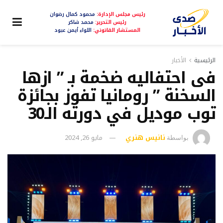
رئيس مجلس الإدارة:
محمود كمال رضوان
رئيس التحرير:
محمد شاكر
المستشار القانوني:
اللواء أيمن عبود
الرئيسية
الأخبار
فى احتفاليه ضخمة بـ ” ازها
السخنة ” رومانيا تفوز بجائزة
توب موديل في دورته الـ30
نانيس هنري
مايو 26, 2024
بواسطة