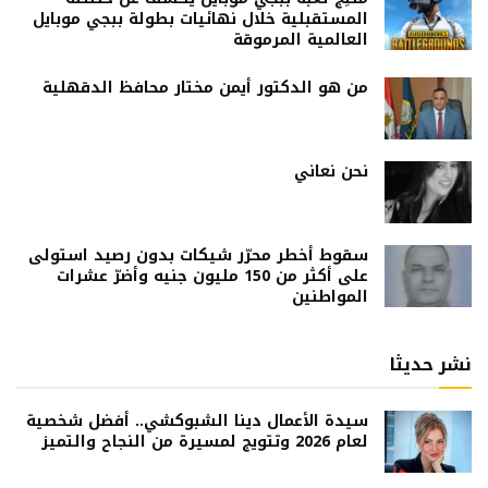
المستقبلية خلال نهائيات بطولة ببجي موبايل
العالمية المرموقة
من هو الدكتور أيمن مختار محافظ الدقهلية
نحن نعاني
سقوط أخطر محرّر شيكات بدون رصيد استولى
على أكثر من 150 مليون جنيه وأضرّ عشرات
المواطنين
نشر حديثا
سيدة الأعمال دينا الشبوكشي.. أفضل شخصية
لعام 2026 وتتويج لمسيرة من النجاح والتميز