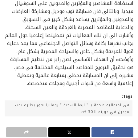
استضافة المشاهير والمؤثرين والمدونين على السوشيال
ميديا، وبالتالى فان مسابقة توب موديل ومشاركة العارضات
والمدونين والمؤثرين يساعد بشكل كبير فى التسويق
والدعاية للمقاصد المصرية بالغردقة والعين السخنة.
وأشارت الي ان تلك الفعاليات تم تغطيتها إعلاميا حول العالم
بجانب نشرها بكافة وسائل التواصل الاجتماعي مما يعد دعاية
قوية للغردقة بشكل خاص والسياحة المصرية بشكل عام،
وأوضحت أن الهدف الأساسي لصن رايز من تنظيم المسابقة
هو تحقيق الترويج للمقاصد السياحية المختلفة فى مصر،
مشيرة إلى ان المسابقة تحظى بمتابعة عالمية وتغطية
إعلامية واسعة من قنوات أجنبية ومجلات متخصصة.
Tags:
فى احتفاليه ضخمة بـ " ازها السخنة " رومانيا تفوز بجائزة توب
موديل في دورته الـ30 كت