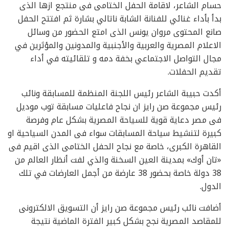
حسام الشاعر، لاقامة الحفل الختامى فى منتجع ازها الذى
بدأ بأداء غنائي للفنانة الشابة ناتالي بشارة ثم افتتح الحفل
صانع المحتوى مروان يونس الذى امتع الحضور من وسائل
الاعلام المصرية والعربية والأجنبية والمدونين والمؤثرين في
مجال التواصل الاجتماعي بخفة دمه و تلقائيته في أداء
تقديم الحفلات.
أكدت حبيبة الشاعر رئيس اللجنة المنظمة للمسابقة ونائب
رئيس مجموعة صن رايز ان نجاح فاعليات مسابقة توب موديل
فى مصر دعاية قوية للسياحة المصرية بشكل عام وفرصة
كبيرة لتنشيط سياحة المسابقات سواء فى المدن السياحية او
القاهرة الكبرى، خاصة مع نجاح الحفل الختامى الذى اقيم فى
«تان أوك» بمدينة العين السخنة والذي لفت أنظار العالم من
38 دولة خاصة بحضور 38 عارضة من أجمل العارضات في تلك
الدول.
أضافت نائب رئيس مجموعة صن رايز أن التسويق الالكترونى
للمقاصد المصرية نجح بشكل كبير الفترة الماضية نتيجة