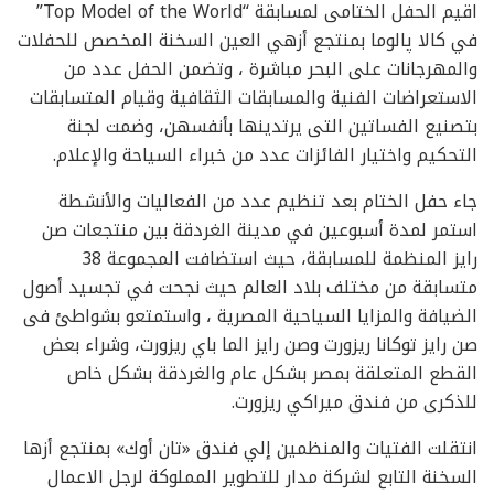
اقيم الحفل الختامى لمسابقة “Top Model of the World”
في كالا پالوما بمنتجع أزهي العين السخنة المخصص للحفلات
والمهرجانات على البحر مباشرة ، وتضمن الحفل عدد من
الاستعراضات الفنية والمسابقات الثقافية وقيام المتسابقات
بتصنيع الفساتين التى يرتدينها بأنفسهن، وضمت لجنة
التحكيم واختيار الفائزات عدد من خبراء السياحة والإعلام.
جاء حفل الختام بعد تنظيم عدد من الفعاليات والأنشطة
استمر لمدة أسبوعين في مدينة الغردقة بين منتجعات صن
رايز المنظمة للمسابقة، حيث استضافت المجموعة 38
متسابقة من مختلف بلاد العالم حيث نجحت في تجسيد أصول
الضيافة والمزايا السياحية المصرية ، واستمتعو بشواطئ فى
صن رايز توكانا ريزورت وصن رايز الما باي ريزورت، وشراء بعض
القطع المتعلقة بمصر بشكل عام والغردقة بشكل خاص
للذكرى من فندق ميراكي ريزورت.
انتقلت الفتيات والمنظمين إلي فندق «تان أوك» بمنتجع أزها
السخنة التابع لشركة مدار للتطوير المملوكة لرجل الاعمال