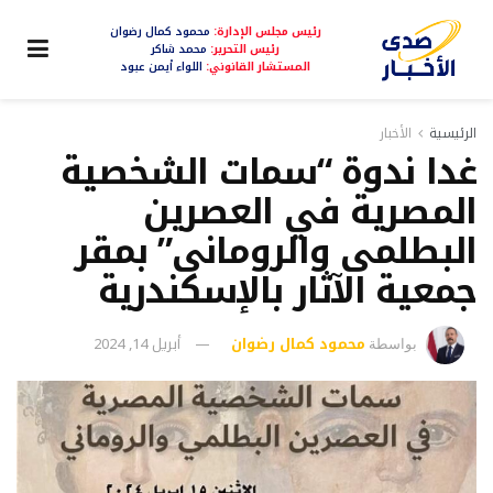
رئيس مجلس الإدارة:
محمود كمال رضوان
رئيس التحرير:
محمد شاكر
المستشار القانوني:
اللواء أيمن عبود
الرئيسية
الأخبار
غدا ندوة “سمات الشخصية
المصرية في العصرين
البطلمى والرومانى” بمقر
جمعية الآثار بالإسكندرية
محمود كمال رضوان
أبريل 14, 2024
بواسطة