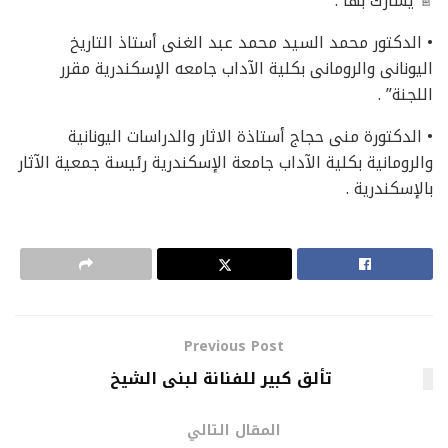
♕ يشارك بها :
• الدكتور محمد السيد محمد عبد الغنى أستاذ التاريخ
اليونانى والرومانى بكلية الآداب جامعه الإسكندرية مقرر
اللجنة” .
• الدكتورة منى حجاج أستاذة الاثار والدراسات اليونانية
والرومانية بكلية الآداب جامعة الإسكندرية رئيسة جمعية الآثار
بالإسكندرية .
Previous Post
تألق كبير للفنانة لبنى الشيخ
المقال التالي