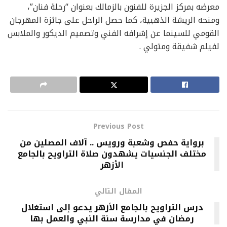
معرضه بمركز الجزيرة للفنون بالزمالك بعنوان “رحلة فنان”،
ومنحه الريشة الذهبية، كما حصل الراحل على جائزة المهرجان
القومي للسينما عن إشرافه الفني وتصميم الديكور والملابس
لفيلم شفيقة ومتولي .
Previous Post
برواية حفص وشعبة ورويس .. آلاف المصلين من
مختلف الجنسيات يشهدون صلاة التراويح بالجامع
الأزهر
المقال التالي
درس التراويح بالجامع الأزهر يدعو إلى استغلال
رمضان في مدارسة سنة النبي والعمل بها