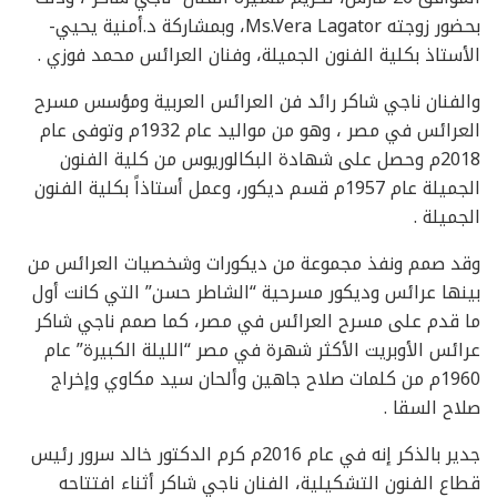
بحضور زوجته Ms.Vera Lagator، وبمشاركة د.أمنية يحيي-
الأستاذ بكلية الفنون الجميلة، وفنان العرائس محمد فوزي .
والفنان ناجي شاكر رائد فن العرائس العربية ومؤسس مسرح
العرائس في مصر ، وهو من مواليد عام 1932م وتوفى عام
2018م وحصل على شهادة البكالوريوس من كلية الفنون
الجميلة عام 1957م قسم ديكور، وعمل أستاذاً بكلية الفنون
الجميلة .
وقد صمم ونفذ مجموعة من ديكورات وشخصيات العرائس من
بينها عرائس وديكور مسرحية “الشاطر حسن” التي كانت أول
ما قدم على مسرح العرائس في مصر، كما صمم ناجي شاكر
عرائس الأوبريت الأكثر شهرة في مصر “الليلة الكبيرة” عام
1960م من كلمات صلاح جاهين وألحان سيد مكاوي وإخراج
صلاح السقا .
جدير بالذكر إنه في عام 2016م كرم الدكتور خالد سرور رئيس
قطاع الفنون التشكيلية، الفنان ناجي شاكر أثناء افتتاحه