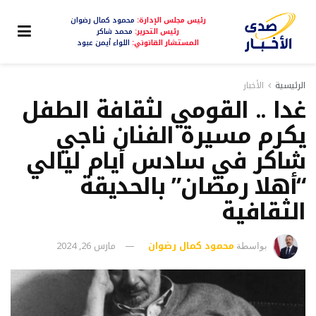
رئيس مجلس الإدارة:
محمود كمال رضوان
رئيس التحرير:
محمد شاكر
المستشار القانوني:
اللواء أيمن عبود
الرئيسية
الأخبار
غدا .. القومي لثقافة الطفل
يكرم مسيرة الفنان ناجي
شاكر في سادس أيام ليالي
“أهلا رمضان” بالحديقة
الثقافية
محمود كمال رضوان
مارس 26, 2024
بواسطة