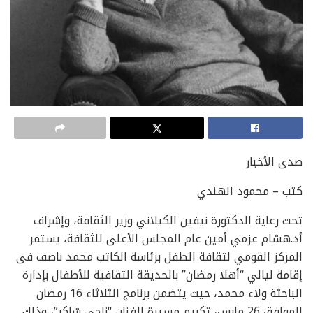
صدى الأخبار
كتب – محمود الهندي
تحت رعاية الدكتورة نيفين الكيلاني وزير الثقافة، وإشراف
أد.هشام عزمي أمين عام المجلس الأعلى للثقافة، يستمر
المركز القومي لثقافة الطفل برئاسة الكاتب محمد ناصف فى
إقامة ليالي “أهلا رمضان” بالحديقة الثقافية للأطفال بإدارة
الباحثة ولاء محمد، حيث يتضمن برنامج الثلاثاء 16 رمضان
الموافق 26 مارس، تكريم مسيرة الفنان “ناجي شاكر”، وذلك