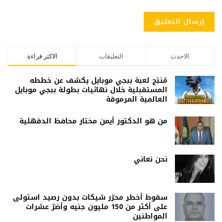
الاحدث
التعليقات
الاكثر قراءة
مُنتِج لعبة ببجي موبايل يكشف عن خططه
المستقبلية خلال نهائيات بطولة ببجي موبايل
العالمية المرموقة
من هو الدكتور أيمن مختار محافظ الدقهلية
نحن نعاني
سقوط أخطر محرّر شيكات بدون رصيد استولى
على أكثر من 150 مليون جنيه وأضرّ عشرات
المواطنين