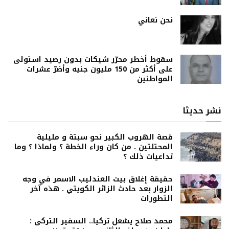
نحن نعاني
سقوط أخطر محرّر شيكات بدون رصيد استولى
على أكثر من 150 مليون جنيه وأضرّ عشرات
المواطنين
نشر حديثا
قصة الهروب الكبير نحو سبتة و مليلية
المحتلتين . من كان وراء الخطة ؟ ولماذا ؟ وما
تداعيات ذلك ؟
حقيقة إغلاق بيت العندليب الاسمر في وجه
الزوار بعد حادث الزائر الكويتي . هذه آخر
التطورات
محمد صلاح يشعل تركيا.. السفير التركى :