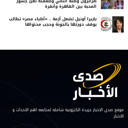
طرابزون وطنه الثاني وصفقته تعزز جسور
المحبة بين القاهرة وأنقرة
باربرا أونيل تشعل أزمة .. «أطباء مصر» تطالب
بوقف دورتها بالجونة وحجب محتواها
موقع صدي الاخبار جريدة الكترونية شامله لمتابعه اهم الاحداث و
الاخبار