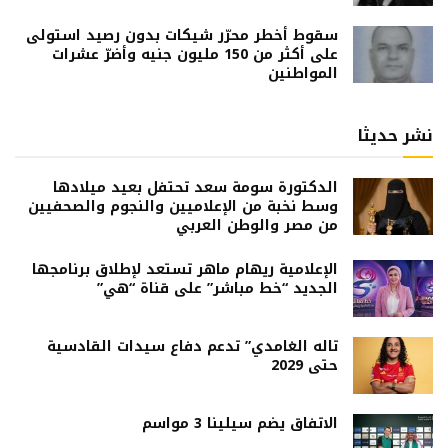
سقوط أخطر محرّر شيكات بدون رصيد استولى
على أكثر من 150 مليون جنيه وأضرّ عشرات
المواطنين
نشر حديثا
الدكتورة سومة سعد تحتفل بعيد ميلادها
وسط نخبة من الإعلاميين والنجوم والصحفيين
من مصر والوطن العربي
الإعلامية ريهام ماهر تستعد لإطلاق برنامجها
الجديد “خط مباشر” على قناة “هي”
تاله الغامدي” تدعم دفاع سيدات القادسية
حتى 2029
الاتفاق يضم سيلينا 3 مواسم