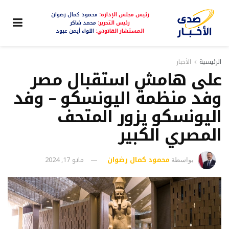
رئيس مجلس الإدارة:
محمود كمال رضوان
رئيس التحرير:
محمد شاكر
المستشار القانوني:
اللواء أيمن عبود
الرئيسية
الأخبار
على هامش استقبال مصر
وفد منظمة اليونسكو – وفد
اليونسكو يزور المتحف
المصري الكبير
محمود كمال رضوان
مايو 17, 2024
بواسطة