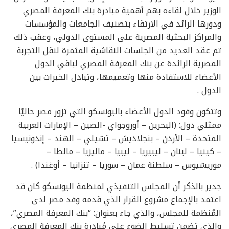
الوزير خلال لقاءه بهم أهمية مبادرة بنك المعرفة المصري
ودورها الرائد في الارتقاء بتصنيف الجامعات والمؤسسات
والمراكز البحثية المصرية على المستوى الدولي، وعقب ذلك
تم عقد العديد من الجلسات النقاشية المثمرة لنقل التجربة
المصرية الرائدة عن بنك المعرفة المصري لباقي الدول
الأعضاء للاستفادة منها وتعميمها، وتبادل الخبرات بين
الدول .
وتتكون وفود الدول الأعضاء باليونسكو التي تزور مصر حاليًا
ممثلي دول: (البحرين – أوروجواي -الصين – الإمارات العربية
المتحدة – الأردن – بنجلاديش – تشيلي – الهند – إندونيسيا
– كينيا – لبنان – ليبيريا – ليبيا – ماليزيا – مالطا –
موريشيوس – سلطنة عمان – سوريا – تنزانيا – أوغندا) .
جدير بالذكر أن المجلس التنفيذي لمنظمة اليونسكو كان قد
اعتمد بالإجماع مشروع القرار الذي قدمه وفد مصر لدى
المُنظمة للمجلس، والذي جاء بعنوان: “بنك المعرفة المصري”،
والذي تضمن تسليط الضوء على مُبادرة بنك المعرفة المصري