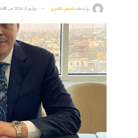
نانيس هنري
يوليو 8, 2024
الأخب
بواسطة
في