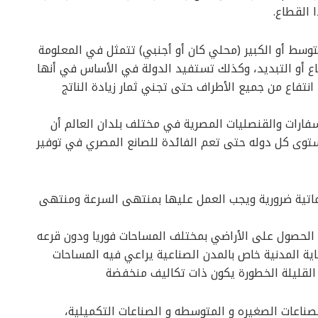
 القطاع.
توسط أو الكبير (محلي كان أو أجنبي) تتمثل في المعلومة
اع أو التبديد، وكذلك تستفيد الدولة في الأساس في أنها
تفاع من جميع الأطراف حتى تجني ثمار زيادة الناتج
لسفارات والقنصليات المصرية في مختلف بلدان العالم أن
وى كل دوله حتى تعم الفائدة للصانع المصري في توفير
وماتية ضرورية ويجب العمل عليها بمنتهى السرعة ومنتهى
 الحصول على الأراضي بمختلف المساحات فوريا ودون قرعه
موحد للحماية المدنية خاص بالمدن الصناعية يراعي فيه المساحات
القليلة الخطورة يكون ذات تكاليف منخفضة
بالإعفاء الضريبي لمدة ٣ سنوات للصناعات الصغيره و المتوسطه و الصناعات التكميلية،