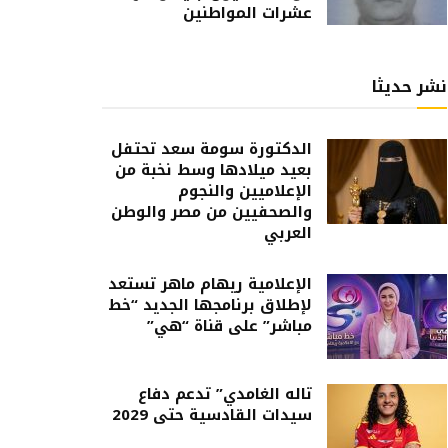
عشرات المواطنين
نشر حديثا
الدكتورة سومة سعد تحتفل
بعيد ميلادها وسط نخبة من
الإعلاميين والنجوم
والصحفيين من مصر والوطن
العربي
الإعلامية ريهام ماهر تستعد
لإطلاق برنامجها الجديد “خط
مباشر” على قناة “هي”
تاله الغامدي” تدعم دفاع
سيدات القادسية حتى 2029