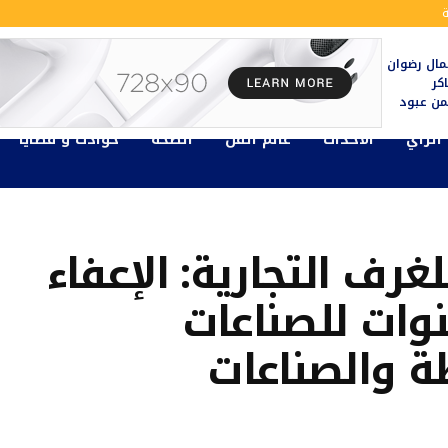
ال رضوان
كر
يمن عبود
الرأي
الأحداث
عالم الفن
الصحة
حوادث و قضايا
رف التجارية: الإعفاء
بي لمدة 3 سنوات للصناعات
ة والصناعات