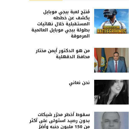
مُنتِج لعبة ببجي موبايل
يكشف عن خططه
المستقبلية خلال نهائيات
بطولة ببجي موبايل العالمية
المرموقة
من هو الدكتور أيمن مختار
محافظ الدقهلية
نحن نعاني
سقوط أخطر محرّر شيكات
بدون رصيد استولى على أكثر
من 150 مليون جنيه وأضرّ