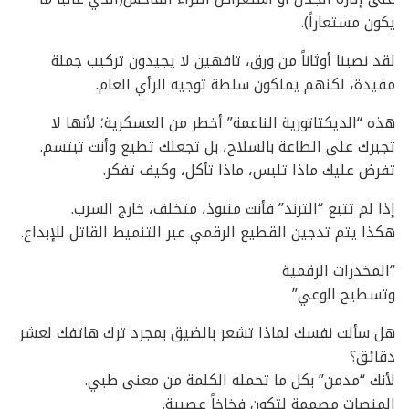
يكون مستعاراً).
لقد نصبنا أوثاناً من ورق، تافهين لا يجيدون تركيب جملة
مفيدة، لكنهم يملكون سلطة توجيه الرأي العام.
هذه “الديكتاتورية الناعمة” أخطر من العسكرية؛ لأنها لا
تجبرك على الطاعة بالسلاح، بل تجعلك تطيع وأنت تبتسم.
تفرض عليك ماذا تلبس، ماذا تأكل، وكيف تفكر.
إذا لم تتبع “الترند” فأنت منبوذ، متخلف، خارج السرب.
هكذا يتم تدجين القطيع الرقمي عبر التنميط القاتل للإبداع.
“المخدرات الرقمية
وتسطيح الوعي”
هل سألت نفسك لماذا تشعر بالضيق بمجرد ترك هاتفك لعشر
دقائق؟
لأنك “مدمن” بكل ما تحمله الكلمة من معنى طبي.
المنصات مصممة لتكون فخاخاً عصبية.