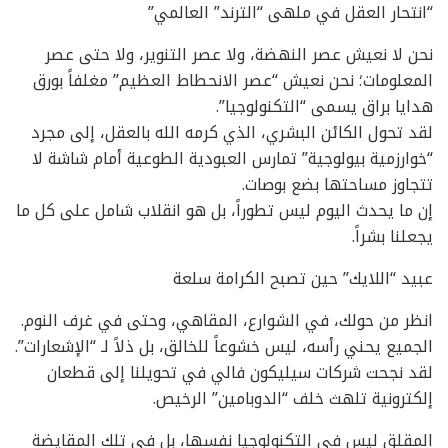
“انتحار العقل في ملهى “الترند” العالمي”
نحن لا نعيش عصر النهضة، ولا عصر التنوير، ولا حتى عصر
المعلومات؛ نحن نعيش “عصر الانحطاط العظيم” مغلفاً بورق
هدايا براق يسمى “التكنولوجيا”.
لقد تحول الكائن البشري، الذي كرمه الله بالعقل، إلى مجرد
“خوارزمية بيولوجية” تمارس العبودية الطوعية أمام شاشة لا
تتجاوز مساحتها بضع بوصات.
إن ما يحدث اليوم ليس تطوراً، بل هو انقلاب شامل على كل ما
يجعلنا بشراً.
عبيد “اللايك” حين تصبح الكرامة سلعة
انظر من حولك، في الشوارع، المقاهي، وحتى في غرف النوم.
الجميع يحني رأسه، ليس خشوعاً للخالق، بل ذلاً لـ “الإشعارات”.
لقد نجحت شركات سيليكون فالي في تحويلنا إلى قطعان
إلكترونية تلهث خلف “الدوبامين” الرخيص.
المقلق ليس في التكنولوجيا نفسها، بل في تلك المقايضة