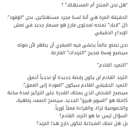
“هل نحن المنتج أم المستهلك” ؟
الحقيقة المرة هي أننا لسنا مجرد مستهلكين، نحن “الوقود”.
كل “لايك” تمنحه لمحتوى فارغ هو مسمار جديد في نعش
الإبداع الحقيقي.
نحن نصنع عالماً يخشى فيه العبقري أن يظهر لأن صوته
سيضيع وسط ضجيج “الترندات” الفارغة.
“التمرد القادم”
الترند القادم لن يكون رقصة جديدة أو تحدياً أحمق.
التمرد الحقيقي القادم سيكون “العودة إلى العمق”.
سيصبح الشخص الذي يمتلك القدرة على التركيز لمدة ساعة
كاملة هو “السوبر هيرو” الجديد. سيصبح الصمت رفاهية،
والخصوصية ثراءً، والقراءة فعلاً ثورياً.
السؤال ليس: ما هو الترند القادم؟
بل: هل تملك الشجاعة لتكون خارج هذا الترند؟