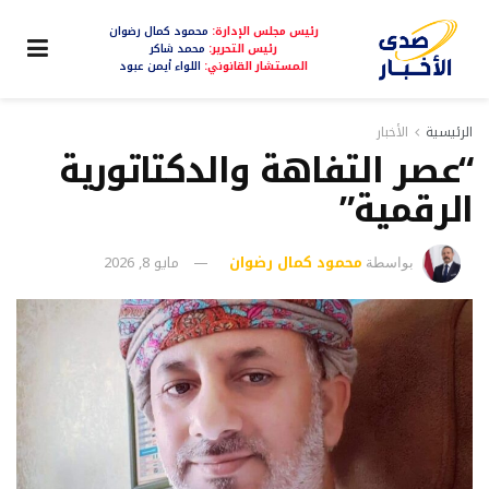
رئيس مجلس الإدارة:
محمود كمال رضوان
رئيس التحرير:
محمد شاكر
المستشار القانوني:
اللواء أيمن عبود
الرئيسية
الأخبار
“عصر التفاهة والدكتاتورية
الرقمية”
محمود كمال رضوان
مايو 8, 2026
بواسطة