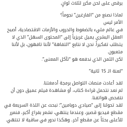
يرقص على لحن مكرر لثلاث ثوانٍ.
لماذا نصنع من “الفارغين” نجوماً؟
الأمر ليس
في عالم مليء بالضغوط والحروب والأزمات الاقتصادية، أصبح
العقل البشري يميل غريزياً إلى “المحتوى السهل” الذي لا
يتطلب تفكيراً. نحن لا نتابع “التفاهة” لأننا تافهون، بل لأننا
متعبون.
لكن الثمن الذي ندفعه هو “تآكل المعنى”.
“لعنة الـ 15 ثانية”
لقد أعادت منصات التواصل برمجة أدمغتنا.
لم نعد نتحمل قراءة كتاب، أو مشاهدة فيلم عميق دون أن
نتفحص هواتفنا.
لقد تحولنا إلى “صيادي دوبامين”؛ نبحث عن اللذة السريعة في
مقطع فيديو قصير، وعندما ينتهي، نشعر بفراغ أكبر، فنمرر
للأعلى بحثاً عن مقطع آخر.. وهكذا ندور في ساقية لا تنتهي.