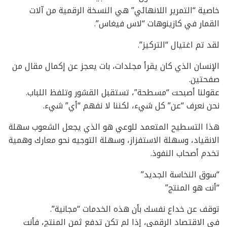
خاصية “التمرير اللانهائي” هي النسخة الرقمية من آلات
القمار في كازينوهات “لاس فيغاس”.
لقد تم اغتيال “التركيز”.
الإنسان الذي كان يقرأ مجلدات، بات يعجز عن إكمال مقال من
صفحتين.
عقولنا أصبحت “مسطحة”، تستقبل القشور وتلفظ اللباب.
نحن نعرف “عن” كل شيء، لكننا لا نفهم “أي” شيء.
هذا التسطيح المتعمد للوعي هو الذي يجعل الشعوب سهلة
الانقياد، وسهلة الاستفزاز، وسهلة التوجيه نحو معارك وهمية
تخدم أصحاب النفوذ.
“سوق النخاسة الجديد”
“أنت هو المنتج”
توقف عن خداع نفسك بأن هذه الخدمات “مجانية”.
في الاقتصاد الرقمي، إذا لم تكن تدفع ثمن المنتج، فأنت