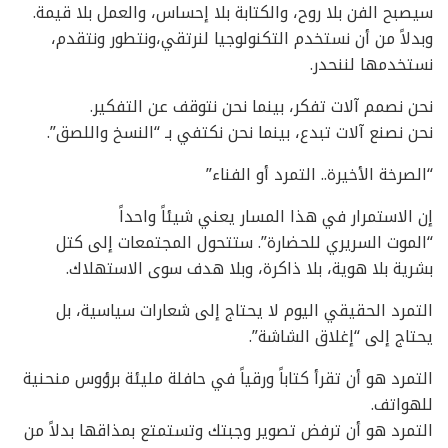
سيصبح الفن بلا روح، والكتابة بلا إحساس، والعمل بلا قيمة.
وبدلاً من أن نستخدم التكنولوجيا لنرتقي،ونتطور ونتقدم،
نستخدمها لننحدر.
نحن نصمم آلات تفكر، بينما نحن نتوقف عن التفكير.
نحن نصنع آلات تبدع، بينما نحن نكتفي بـ “النسخ واللصق”.
“الصرخة الأخيرة.. التمرد أو الفناء”
إن الاستمرار في هذا المسار يعني شيئاً واحداً
“الموت السريري للحضارة”. ستتحول المجتمعات إلى كتل
بشرية بلا هوية، بلا ذاكرة، وبلا هدف سوى الاستهلاك.
التمرد الحقيقي اليوم لا يحتاج إلى شعارات سياسية، بل
يحتاج إلى “إغلاق الشاشة”.
التمرد هو أن تقرأ كتاباً ورقياً في حافلة مليئة برؤوس منحنية
للهواتف.
التمرد هو أن ترفض تصوير وجبتك وتستمتع بمذاقها بدلاً من