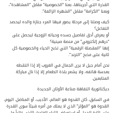
القذرة التي أجريناها، بعنا “الخصوصية” مقابل “المشاهدة”،
وبعنا “الكرامة” مقابل “الشهرة الزائفة”.
كيف وصلنا إلى مرحلة يصور فيها المرء جنازة والده ليحصد
التفاعل؟
أو يعرض أدق تفاصيل جسده وحياته الزوجية ليحصل على
“درهم إلكتروني” من منصة صينية؟
إنها “المقصلة الرقمية” التي تذبح الحياء والخصوصية كل
ثانية على مذبح “الترند”.
نحن أمام جيل لا يرى الجمال في الغروب إلا إذا التقطه
بعدسة هاتفه، ولا يشعر بلذة الطعام إلا إذا نال مباركة
المتابعين.
ديكتاتورية التفاهة صناعة الأوثان الجديدة
في السابق، كان القدوة هو العالم، الأديب، أو المناضل. اليوم،
القدوة هو “المؤثر” الذي لا يملك من أمره شيئاً سوى القدرة
على إثارة الجدل أو استعراض الثراء الفاحش(الذي غالباً ما