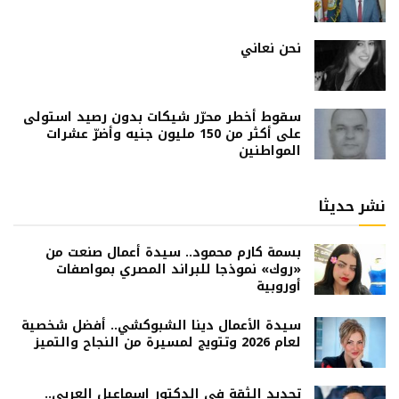
نحن نعاني
سقوط أخطر محرّر شيكات بدون رصيد استولى
على أكثر من 150 مليون جنيه وأضرّ عشرات
المواطنين
نشر حديثا
بسمة كارم محمود.. سيدة أعمال صنعت من
«روك» نموذجا للبراند المصري بمواصفات
أوروبية
سيدة الأعمال دينا الشبوكشي.. أفضل شخصية
لعام 2026 وتتويج لمسيرة من النجاح والتميز
تجديد الثقة في الدكتور إسماعيل العربي..