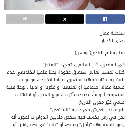
سلطنة عمان
صدى الأخبار
بقلم:سالم البادي(أبومعن)
في الماضي، كان العالم يحتفي بـ “المنجز”؛
كتاب تفسير لعالم استغرق عقودا، بحثا علميا لاكاديمي خدم
البشريه، كتابا فقهيا استغرق اعواما لاخراجه، موسوعة
علمية،مقالا اجتماعيا او تعليميا او فكريا او ادبيا ، لوحة فنية
استغرقت أعواماً، قصيدة كُتبت بدموع العين، أو اكتشاف
علمي غيّر مجرى التاريخ.
اليوم، نحن نعيش في حقبة “اللا-فعل”.
نحن في زمن يكسب فيه شخص ملايين الدولارات لمجرد أنه
يصور نفسه وهو “يأكل” بصمت، أو “ينام” في بث مباشر، أو