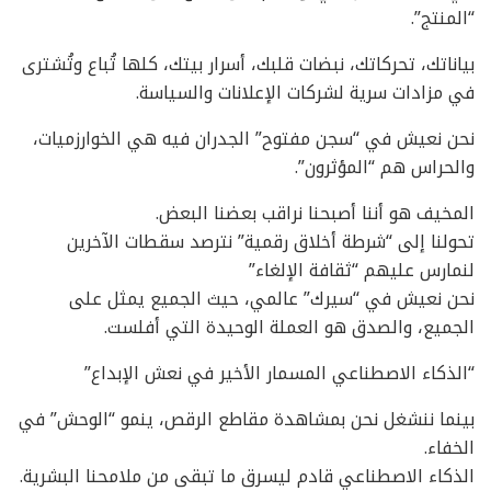
“المنتج”.
بياناتك، تحركاتك، نبضات قلبك، أسرار بيتك، كلها تُباع وتُشترى
في مزادات سرية لشركات الإعلانات والسياسة.
نحن نعيش في “سجن مفتوح” الجدران فيه هي الخوارزميات،
والحراس هم “المؤثرون”.
المخيف هو أننا أصبحنا نراقب بعضنا البعض.
تحولنا إلى “شرطة أخلاق رقمية” نترصد سقطات الآخرين
لنمارس عليهم “ثقافة الإلغاء”
نحن نعيش في “سيرك” عالمي، حيث الجميع يمثل على
الجميع، والصدق هو العملة الوحيدة التي أفلست.
“الذكاء الاصطناعي المسمار الأخير في نعش الإبداع”
بينما ننشغل نحن بمشاهدة مقاطع الرقص، ينمو “الوحش” في
الخفاء.
الذكاء الاصطناعي قادم ليسرق ما تبقى من ملامحنا البشرية.