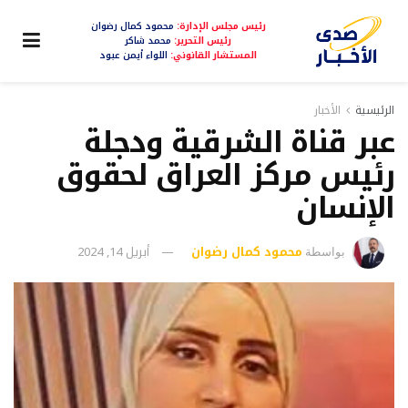
رئيس مجلس الإدارة:
محمود كمال رضوان
رئيس التحرير:
محمد شاكر
المستشار القانوني:
اللواء أيمن عبود
الرئيسية
الأخبار
عبر قناة الشرقية ودجلة
رئيس مركز العراق لحقوق
الإنسان
محمود كمال رضوان
أبريل 14, 2024
بواسطة