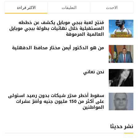
الاحدث
التعليقات
الاكثر قراءة
مُنتِج لعبة ببجي موبايل يكشف عن خططه
المستقبلية خلال نهائيات بطولة ببجي موبايل
العالمية المرموقة
من هو الدكتور أيمن مختار محافظ الدقهلية
نحن نعاني
سقوط أخطر محرّر شيكات بدون رصيد استولى
على أكثر من 150 مليون جنيه وأضرّ عشرات
المواطنين
نشر حديثا