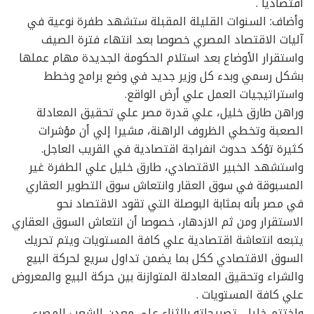
اقتصاديا .
وأضاف: السنوات القليلة المقبلة ستشهد طفرة نوعية في
آليات الاقتصاد المصري خصوصا بعد انتهاء فترة الصيف
واستقرار الأوضاع بعد استلام الحكومة الجديدة مهام عملها
بشكل رسمي وبدء كل وزير جديد في وضع برامج وخطط
واستراتيجيات العمل علي أرض الواقع.
وراهن طارق خليل، علي قدرة مصر علي تحقيق المعادلة
الصعبة وتخطي الظروف الراهنة، مشيرا إلي أن مؤشرات
كثيرة تؤكد حدوث انفراجة اقتصادية في القريب العاجل.
واستشهد الخبير الاقتصادي، طارق خليل علي الطفرة غير
المسبوقة في سوق العقار وانتعاش سوق التطوير العقاري
في مصر بأنه بمثابة البوصلة التي تقود الاقتصاد نحو
الاستقرار ومن ثم الازدهار، خصوصا أن انتعاش السوق العقاري
يتبعه انتعاشة اقتصادية علي كافة المستويات ويتم تحريك
السوق الاقتصادي ككل بما يضمن تداول سريع لحركة البيع
والشراء وتحقيق المعادلة المتوازنة بين حركة البيع والمعروض
علي كافة المستويات .
واختتم خليل، تصريحاته بالثناء علي معدن الشعب المصري