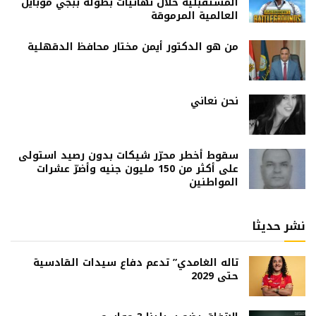
المستقبلية خلال نهائيات بطولة ببجي موبايل
العالمية المرموقة
من هو الدكتور أيمن مختار محافظ الدقهلية
نحن نعاني
سقوط أخطر محرّر شيكات بدون رصيد استولى
على أكثر من 150 مليون جنيه وأضرّ عشرات
المواطنين
نشر حديثا
تاله الغامدي” تدعم دفاع سيدات القادسية
حتى 2029