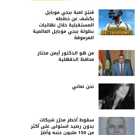
مُنتِج لعبة ببجي موبايل
يكشف عن خططه
المستقبلية خلال نهائيات
بطولة ببجي موبايل العالمية
المرموقة
من هو الدكتور أيمن مختار
محافظ الدقهلية
نحن نعاني
سقوط أخطر محرّر شيكات
بدون رصيد استولى على أكثر
من 150 مليون جنيه وأضرّ