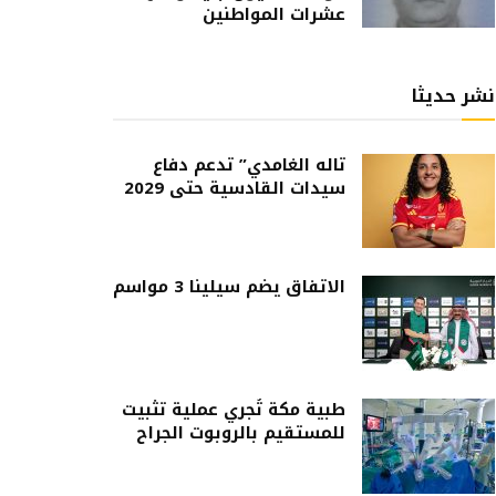
عشرات المواطنين
نشر حديثا
تاله الغامدي” تدعم دفاع
سيدات القادسية حتى 2029
الاتفاق يضم سيلينا 3 مواسم
طبية مكة تُجري عملية تثبيت
للمستقيم بالروبوت الجراح