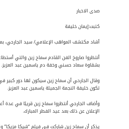
صدى الاخبار
كتبت:إيمان خليفة
أشاد مكتشف المواهب الإعلامي/ سيد الجارحي، بموهبة
أنتظروا صاروخ الفن القادم سماح زين والتي أستطاع
بشقاوة سعاد حسني وخفة دم ياسمين عبد العزيز.
وقال الجارحي أن سماح زين سيكون لها دور كبير في ع
تكون خليفة النجمة الجميلة ياسمين عبد العزيز.
وأضاف الجارحي أنتظروا سماح زين قريبًا في عدة أع
الإعلان عن ذلك بعد عيد الفطر المبارك.
يذكر أن سماح زين شاركت في فيلم “شيكا مزيكا” وا