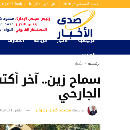
من نحن
اتصل بنا
سياسة الخصوصية
الجمعة, أغسطس 7, 2026
رئيس مجلس الإدارة:
محمود كم
رئيس التحرير:
محمد شا
المستشار القانوني:
اللواء أ
الرئيسية
الأخبار
الرياضة
العقارات
المزيد
الرئيسية
الأخبار
سماح زين.. آخر أك
الجارحي
محمود كمال رضوان
مارس 31, 2024
بواسطة